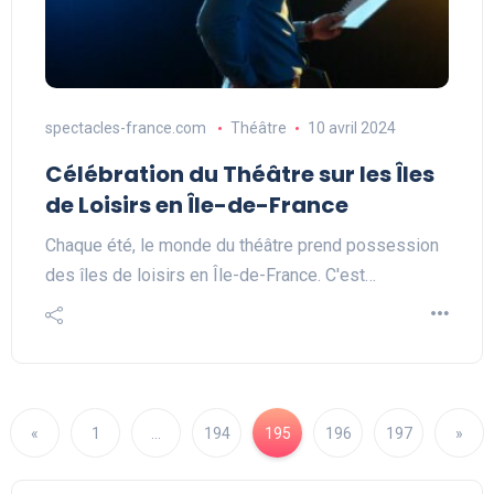
spectacles-france.com
Théâtre
10 avril 2024
Célébration du Théâtre sur les Îles
de Loisirs en Île-de-France
Chaque été, le monde du théâtre prend possession
des îles de loisirs en Île-de-France. C'est…
«
1
…
194
195
196
197
»