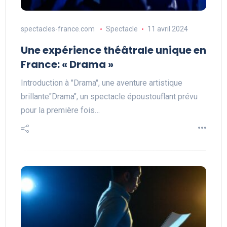
spectacles-france.com
Spectacle
11 avril 2024
Une expérience théâtrale unique en
France: « Drama »
Introduction à "Drama", une aventure artistique
brillante"Drama", un spectacle époustouflant prévu
pour la première fois…