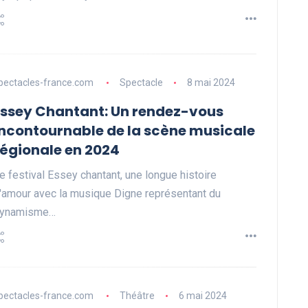
pectacles-france.com
Spectacle
8 mai 2024
Essey Chantant: Un rendez-vous
incontournable de la scène musicale
régionale en 2024
e festival Essey chantant, une longue histoire
'amour avec la musique Digne représentant du
ynamisme…
pectacles-france.com
Théâtre
6 mai 2024