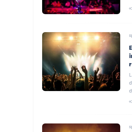
s
L
d
d
s