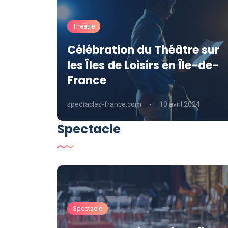
Théâtre
tour
Célébration du Théâtre sur
eux
les Îles de Loisirs en Île-de-
France
4
spectacles-france.com
10 avril 2024
Spectacle
Spectacle