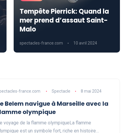
Tempête Pierrick: Quand la
mer prend d’assaut Saint-
Malo
spectacles-france.com
10 avril 2024
pectacles-france.com
Spectacle
8 mai 2024
Le Belem navigue à Marseille avec la
flamme olympique
e voyage de la flamme olympiqueLa flamme
lympique est un symbole fort, riche en histoire…