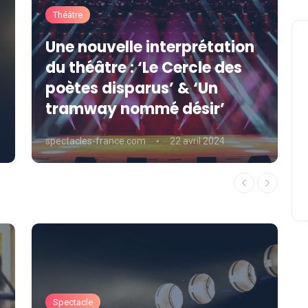
Théâtre
Une nouvelle interprétation
du théâtre : ‘Le Cercle des
poètes disparus’ & ‘Un
tramway nommé désir’
spectacles-france.com
22 avril 2024
Spectacle