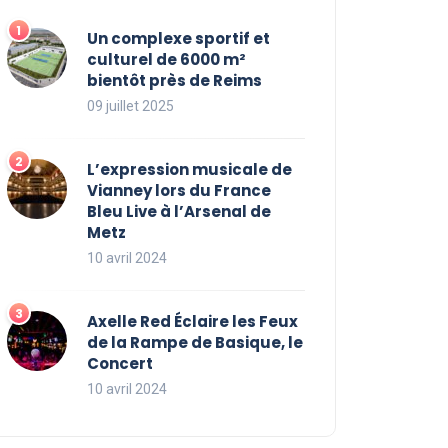
Un complexe sportif et
culturel de 6000 m²
bientôt près de Reims
09 juillet 2025
Concert
Concert
Vivez l’harmonie lors du
Axelle
L’expression musicale de
concert à l’opéra de Nantes,
de la
Vianney lors du France
Bleu Live à l’Arsenal de
une expérience So British!
Conce
Metz
10 avril 2024
spectacles-france.com
10 avril 2024
spectacle
Axelle Red Éclaire les Feux
de la Rampe de Basique, le
Concert
10 avril 2024