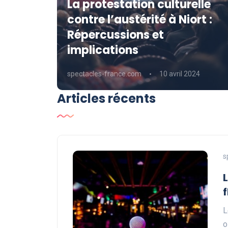
La protestation culturelle
contre l’austérité à Niort :
ale
Répercussions et
rama »
implications
24
spectacles-france.com
10 avril 2024
Articles récents
s
L
o