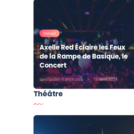
Concert
du
Axelle Red Éclaire les Feux
antes,
de la Rampe de Basique, le
ish!
Concert
24
spectacles-france.com
10 avril 2024
Théâtre