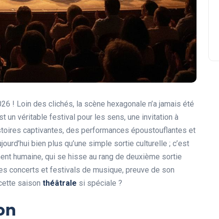
26 ! Loin des clichés, la scène hexagonale n’a jamais été
 un véritable festival pour les sens, une invitation à
istoires captivantes, des performances époustouflantes et
jourd’hui bien plus qu’une simple sortie culturelle ; c’est
ment humaine, qui se hisse au rang de deuxième sortie
 les concerts et festivals de musique, preuve de son
d cette saison
théâtrale
si spéciale ?
on