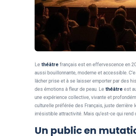
Le
théâtre
français est en effervescence en 20
aussi bouillonnante, moderne et accessible. C’est
lâcher prise et à se laisser emporter par des h
des émotions à fleur de peau. Le
théâtre
est au
une expérience collective, vivante et profondé
culturelle préférée des Français, juste derrière
irrésistible attractivité. Mais qu’est-ce qui ren
Un public en mutati