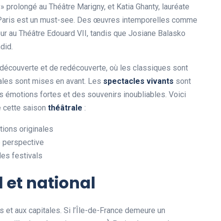
 prolongé au Théâtre Marigny, et Katia Ghanty, lauréate
 à Paris est un must-see. Des œuvres intemporelles comme
tour au Théâtre Edouard VII, tandis que Josiane Balasko
did.
 découverte et de redécouverte, où les classiques sont
nales sont mises en avant. Les
spectacles vivants
sont
s émotions fortes et des souvenirs inoubliables. Voici
e cette saison
théâtrale
:
tions originales
e perspective
es festivals
 et national
et aux capitales. Si l’Île-de-France demeure un