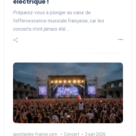
électrique !
Préparez-vous à plonger au cœur de
l'effervescence musicale française, car les
concerts n'ont jamais été…
spectacles-france.com
Concert
3 juin 2026