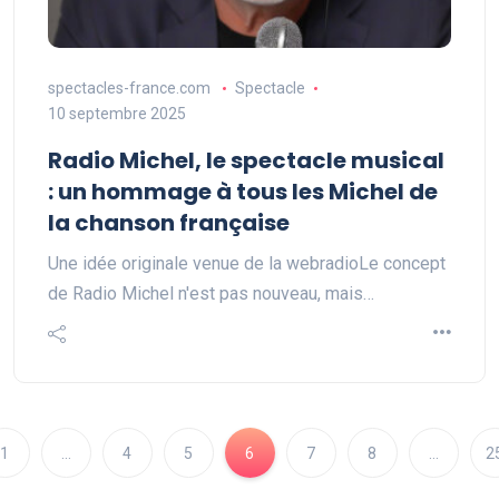
spectacles-france.com
Spectacle
10 septembre 2025
Radio Michel, le spectacle musical
: un hommage à tous les Michel de
la chanson française
Une idée originale venue de la webradioLe concept
de Radio Michel n'est pas nouveau, mais…
1
…
4
5
6
7
8
…
2