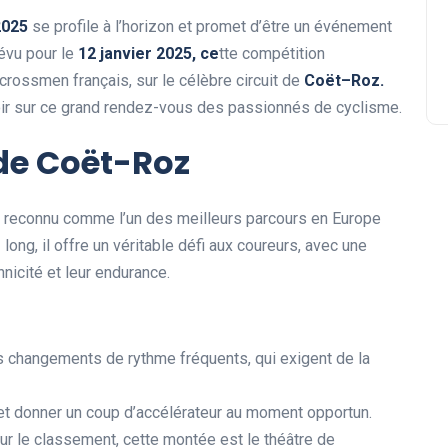
2
0
2
5
se profile à l’horizon et promet d’être un événement
révu pour le
1
2
j
a
n
v
i
e
r
2
0
2
5
,
c
e
tte compétition
rossmen français, sur le célèbre circuit de
C
o
ë
t
–
R
o
z
.
avoir sur ce grand rendez-vous des passionnés de cyclisme.
 de Coët-Roz
 reconnu comme l’un des meilleurs parcours en Europe
e
long, il offre un véritable défi aux coureurs, avec une
hnicité et leur endurance.
s changements de rythme fréquents, qui exigent de la
 et donner un coup d’accélérateur au moment opportun.
ur le classement, cette montée est le théâtre de