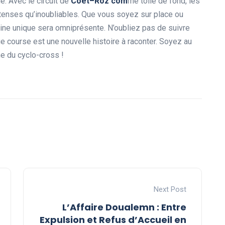
. Avec le circuit de
C
o
ë
t
–
R
o
z
c
o
m
me toile de fond, les
ntenses qu’inoubliables. Que vous soyez sur place ou
pline unique sera omniprésente. N’oubliez pas de suivre
que course est une nouvelle histoire à raconter. Soyez au
me du cyclo-cross !
Next Post
L’Affaire Doualemn : Entre
Expulsion et Refus d’Accueil en