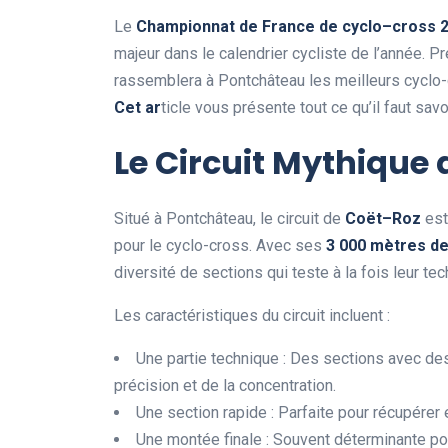
Le
C
h
a
m
p
i
o
n
n
a
t
d
e
F
r
a
n
c
e
d
e
c
y
c
l
o
–
c
r
o
s
s
majeur dans le calendrier cycliste de l’année. P
rassemblera à Pontchâteau les meilleurs cyclo-c
C
e
t
a
r
ticle vous présente tout ce qu’il faut s
Le Circuit Mythique
Situé à Pontchâteau, le circuit de
C
o
ë
t
–
R
o
z
est
pour le cyclo-cross. Avec ses
3
0
0
0
m
è
t
r
e
s
d
diversité de sections qui teste à la fois leur tec
Les caractéristiques du circuit incluent :
Une partie technique : Des sections avec de
précision et de la concentration.
Une section rapide : Parfaite pour récupérer
Une montée finale : Souvent déterminante po