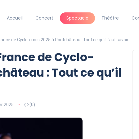
Accueil
Concert
Spectacle
Théâtre
Co
nce de Cyclo-cross 2025 à Pontchâteau : Tout ce qu’il faut savoir
rance de Cyclo-
hâteau : Tout ce qu’il
er 2025
(0)