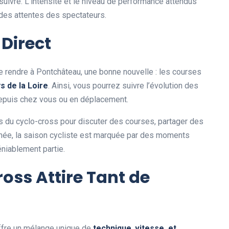
suivre. L’intensité et le niveau de performance attendus
 des attentes des spectateurs.
 Direct
e rendre à Pontchâteau, une bonne nouvelle : les courses
y
s
d
e
l
a
L
o
i
r
e
. Ainsi, vous pourrez suivre l’évolution des
epuis chez vous ou en déplacement.
s du cyclo-cross pour discuter des courses, partager des
née, la saison cycliste est marquée par des moments
éniablement partie.
oss Attire Tant de
offre un mélange unique de
t
e
c
h
n
i
q
u
e
,
v
i
t
e
s
s
e
,
e
t