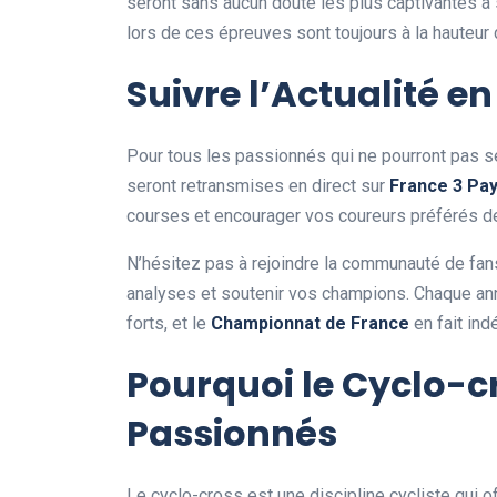
seront sans aucun doute les plus captivantes à 
lors de ces épreuves sont toujours à la hauteur
Suivre l’Actualité en
Pour tous les passionnés qui ne pourront pas s
seront retransmises en direct sur
F
r
a
n
c
e
3
P
a
courses et encourager vos coureurs préférés d
N’hésitez pas à rejoindre la communauté de fan
analyses et soutenir vos champions. Chaque an
forts, et le
C
h
a
m
p
i
o
n
n
a
t
d
e
F
r
a
n
c
e
en fait ind
Pourquoi le Cyclo-cr
Passionnés
Le cyclo-cross est une discipline cycliste qui 