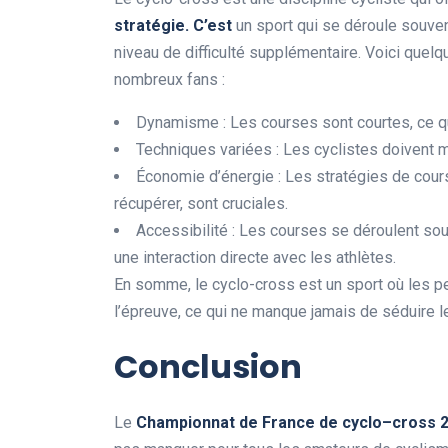
s
t
r
a
t
é
g
i
e
.
C
’
e
s
t
un sport qui se déroule souven
niveau de difficulté supplémentaire. Voici quelq
nombreux fans :
Dynamisme : Les courses sont courtes, ce qui
Techniques variées : Les cyclistes doivent ma
Économie d’énergie : Les stratégies de co
récupérer, sont cruciales.
Accessibilité : Les courses se déroulent so
une interaction directe avec les athlètes.
En somme, le cyclo-cross est un sport où les 
l’épreuve, ce qui ne manque jamais de séduire le
Conclusion
Le
C
h
a
m
p
i
o
n
n
a
t
d
e
F
r
a
n
c
e
d
e
c
y
c
l
o
–
c
r
o
s
s