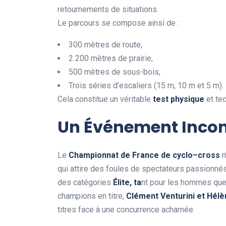
retournements de situations.
Le parcours se compose ainsi de :
300 mètres de route,
2 200 mètres de prairie,
500 mètres de sous-bois,
Trois séries d’escaliers (15 m, 10 m et 5 m).
Cela constitue un véritable
t
e
s
t
p
h
y
s
i
q
u
e
et tec
Un Événement Inco
Le
C
h
a
m
p
i
o
n
n
a
t
d
e
F
r
a
n
c
e
d
e
c
y
c
l
o
–
c
r
o
s
s
n
qui attire des foules de spectateurs passionnés
des catégories
É
l
i
t
e
,
t
a
nt pour les hommes que
champions en titre,
C
l
é
m
e
n
t
V
e
n
t
u
r
i
n
i
e
t
H
é
l
è
titres face à une concurrence acharnée.