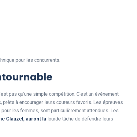
hnique pour les concurrents.
ntournable
’est pas qu’une simple compétition. C’est un événement
, prêts à encourager leurs coureurs favoris. Les épreuves
 pour les femmes, sont particulièrement attendues. Les
n
e
C
l
a
u
z
e
l
,
a
u
r
o
n
t
l
a
lourde tâche de défendre leurs