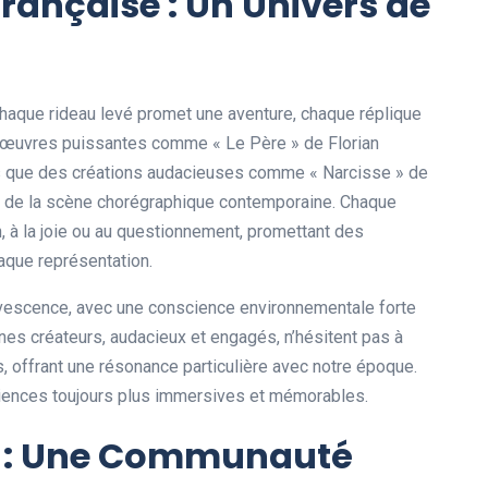
rançaise : Un Univers de
chaque rideau levé promet une aventure, chaque réplique
es œuvres puissantes comme « Le Père » de Florian
s que des créations audacieuses comme « Narcisse » de
ité de la scène chorégraphique contemporaine. Chaque
on, à la joie ou au questionnement, promettant des
aque représentation.
rvescence, avec une conscience environnementale forte
unes créateurs, audacieux et engagés, n’hésitent pas à
s, offrant une résonance particulière avec notre époque.
riences toujours plus immersives et mémorables.
re : Une Communauté