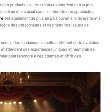
ier des productions. Les créateurs abordent des sujets
jouent un rôle crucial dans la notoriété des spectacles,
re
est également de plus en plus ouvert à la diversité et à
n scène des personnages et des histoires issues de
ment, et les tendances actuelles reflètent cette évolution.
s et attendent des expériences uniques et mémorables.
eler pour répondre à ces attentes et offrir des
s.