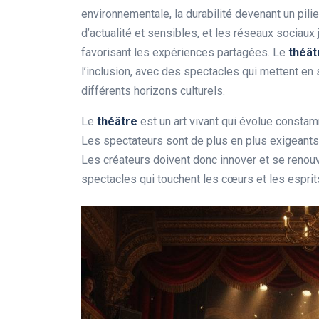
environnementale, la durabilité devenant un pil
d’actualité et sensibles, et les réseaux sociaux 
favorisant les expériences partagées. Le
théât
l’inclusion, avec des spectacles qui mettent e
différents horizons culturels.
Le
théâtre
est un art vivant qui évolue constam
Les spectateurs sont de plus en plus exigeant
Les créateurs doivent donc innover et se renouv
spectacles qui touchent les cœurs et les esprit