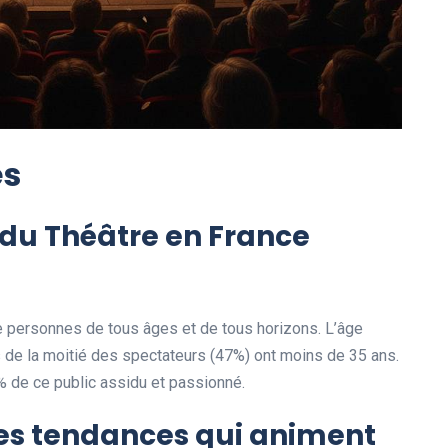
es
 du Théâtre en France
personnes de tous âges et de tous horizons. L’âge
 de la moitié des spectateurs (47%) ont moins de 35 ans.
 de ce public assidu et passionné.
des tendances qui animent