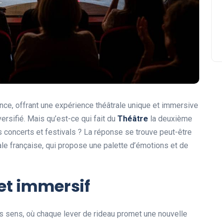
ce, offrant une expérience théâtrale unique et immersive
versifié. Mais qu’est-ce qui fait du
Théâtre
la deuxième
s concerts et festivals ? La réponse se trouve peut-être
rale française, qui propose une palette d’émotions et de
et immersif
s sens, où chaque lever de rideau promet une nouvelle