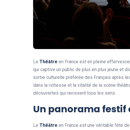
Le
Théâtre
en France est en pleine effervescen
qui captive un public de plus en plus jeune et di
sortie culturelle préférée des Français après le
dans la richesse et la vitalité de la scène théât
découvertes qui ravissent tous les sens.
Un panorama festif 
Le
Théâtre
en France est une véritable fête de