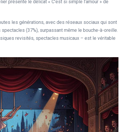
ier présente le délicat « C’est si simple l’amour » de
outes les générations, avec des réseaux sociaux qui sont
es spectacles (37%), surpassant même le bouche-à-oreille.
ssiques revisités, spectacles musicaux – est le véritable