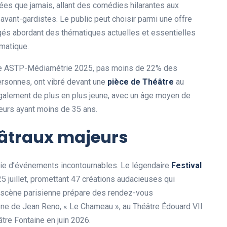
ées que jamais, allant des comédies hilarantes aux
avant-gardistes. Le public peut choisir parmi une offre
gés abordant des thématiques actuelles et essentielles
matique.
ètre ASTP-Médiamétrie 2025, pas moins de 22% des
personnes, ont vibré devant une
pièce de Théâtre
au
galement de plus en plus jeune, avec un âge moyen de
teurs ayant moins de 35 ans.
âtraux majeurs
ie d’événements incontournables. Le légendaire
Festival
5 juillet, promettant 47 créations audacieuses qui
La scène parisienne prépare des rendez-vous
cène de Jean Reno, « Le Chameau », au Théâtre Édouard VII
re Fontaine en juin 2026.