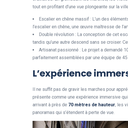
tout en profitant d’une vue plongeante sur la ville
Escalier en chêne massif : L’un des élément
l’escalier en chêne, une œuvre maîtresse de l’art
Double révolution : La conception de cet esc
tandis qu’une autre descend sans se croiser. Cela
Artisanat passionné : Le projet a demandé 10
parfaitement assemblées par une équipe de 45 
L’expérience immersiv
Il ne suffit pas de gravir les marches pour appré
présente comme une expérience immersive qui invi
arrivant à près de
7
0
m
è
t
r
e
s
d
e
h
a
u
t
e
u
r
, les 
panoramas qui s’étendent à perte de vue.