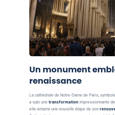
Un monument emblé
renaissance
La cathédrale de Notre-Dame de Paris, symbole d
a subi une
t
r
a
n
s
f
o
r
m
a
t
i
o
n
impressionnante depu
elle entame une nouvelle étape de son
r
e
n
o
u
v