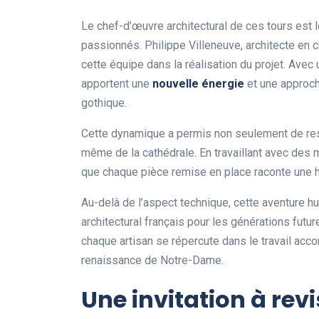
Le chef-d’œuvre architectural de ces tours est le
passionnés. Philippe Villeneuve, architecte en
cette équipe dans la réalisation du projet. Av
apportent une
n
o
u
v
e
l
l
e
é
n
e
r
g
i
e
et une approche
gothique.
Cette dynamique a permis non seulement de rest
même de la cathédrale. En travaillant avec des 
que chaque pièce remise en place raconte une his
Au-delà de l’aspect technique, cette aventure h
architectural français pour les générations fut
chaque artisan se répercute dans le travail accom
renaissance de Notre-Dame.
Une invitation à rev