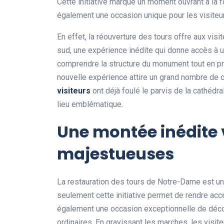
Cette initiative marque un moment ouvrant à la f
également une occasion unique pour les visiteu
En effet, la réouverture des tours offre aux visit
sud, une expérience inédite qui donne accès à u
comprendre la structure du monument tout en pro
nouvelle expérience attire un grand nombre de c
v
i
s
i
t
e
u
r
s
ont déjà foulé le parvis de la cathédra
lieu emblématique.
Une montée inédite 
majestueuses
La restauration des tours de Notre-Dame est u
seulement cette initiative permet de rendre acce
également une occasion exceptionnelle de décou
ordinaires. En gravissant les marches, les visit