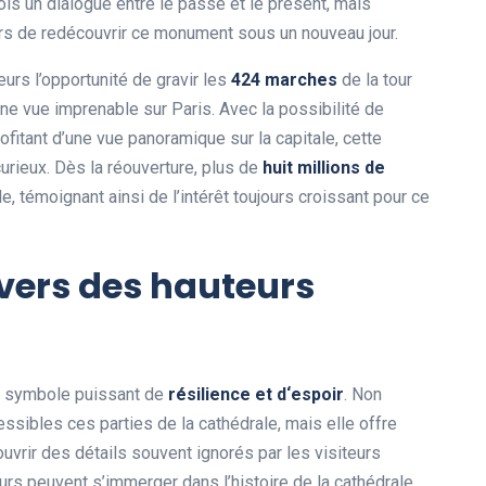
ois un dialogue entre le passé et le présent, mais
rs de redécouvrir ce monument sous un nouveau jour.
eurs l’opportunité de gravir les
4
2
4
m
a
r
c
h
e
s
de la tour
ne vue imprenable sur Paris. Avec la possibilité de
fitant d’une vue panoramique sur la capitale, cette
urieux. Dès la réouverture, plus de
h
u
i
t
m
i
l
l
i
o
n
s
d
e
le, témoignant ainsi de l’intérêt toujours croissant pour ce
vers des hauteurs
n symbole puissant de
r
é
s
i
l
i
e
n
c
e
e
t
d
‘
e
s
p
o
i
r
. Non
ssibles ces parties de la cathédrale, mais elle offre
vrir des détails souvent ignorés par les visiteurs
eurs peuvent s’immerger dans l’histoire de la cathédrale