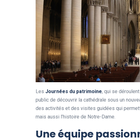
Les
J
o
u
r
n
é
e
s
d
u
p
a
t
r
i
m
o
i
n
e
, qui se déroulen
public de découvrir la cathédrale sous un nouve
des activités et des visites guidées qui permet
mais aussi l’histoire de Notre-Dame.
Une équipe passionn