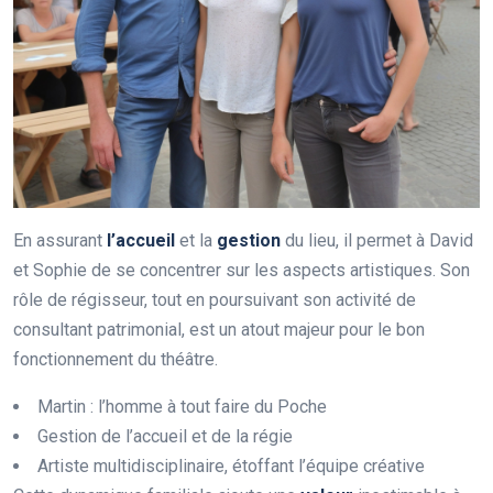
En assurant
l
’
a
c
c
u
e
i
l
et la
g
e
s
t
i
o
n
du lieu, il permet à David
et Sophie de se concentrer sur les aspects artistiques. Son
rôle de régisseur, tout en poursuivant son activité de
consultant patrimonial, est un atout majeur pour le bon
fonctionnement du théâtre.
Martin : l’homme à tout faire du Poche
Gestion de l’accueil et de la régie
Artiste multidisciplinaire, étoffant l’équipe créative