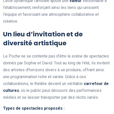
Cette dynamique familiale ajoute une
v
a
l
e
u
r
inestimable à
l’établissement, renforçant ainsi les liens qui unissent
l’équipe et favorisant une atmosphère collaborative et
créative.
Un lieu d’invitation et de
diversité artistique
Le Poche ne se contente pas d’être la scène de spectacles
donnés par Sophie et David. Tout au long de l’été, ils invitent
des artistes d’horizons divers à se produire, offrant ainsi
une programmation riche et variée. Grâce à ces
collaborations, le théâtre devient un véritable
c
a
r
r
e
f
o
u
r
d
e
c
u
l
t
u
r
e
s
, où le public peut découvrir des performances
inédies et se laisser transporter par des récits variés.
T
y
p
e
s
d
e
s
p
e
c
t
a
c
l
e
s
p
r
o
p
o
s
é
s
: