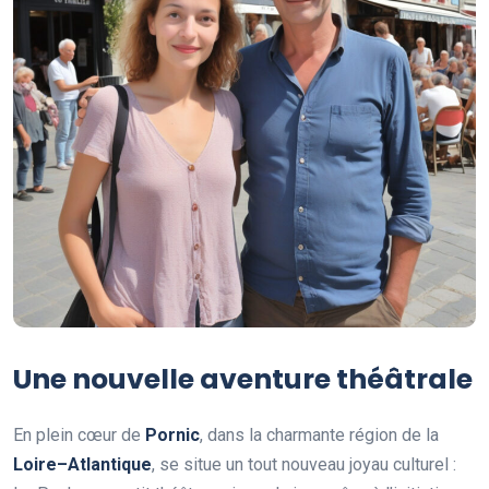
Une nouvelle aventure théâtrale
En plein cœur de
P
o
r
n
i
c
, dans la charmante région de la
L
o
i
r
e
–
A
t
l
a
n
t
i
q
u
e
, se situe un tout nouveau joyau culturel :