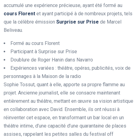
accumulé une expérience précieuse, ayant été formé au
c
o
u
r
s
F
l
o
r
e
n
t
et ayant participé à de nombreux projets, tels
que la célèbre émission
S
u
r
p
r
i
s
e
s
u
r
P
r
i
s
e
de Marcel
Beliveau.
Formé au cours Florent
Participant à Surprise sur Prise
Doublure de Roger Hanin dans Navarro
Expériences variées : théâtre, opéras, publicités, voix de
personnages à la Maison de la radio
Sophie Tossut, quant à elle, apporte sa propre flamme au
projet. Ancienne journalist, elle se consacre maintenant
entièrement au théâtre, mettant en œuvre sa vision artistique
en collaboration avec David. Ensemble, ils ont réussi à
réinventer cet espace, en transformant un bar local en un
théâtre intime, d’une capacité d’une quarantaine de places
assises, rappelant les petites salles du festival off