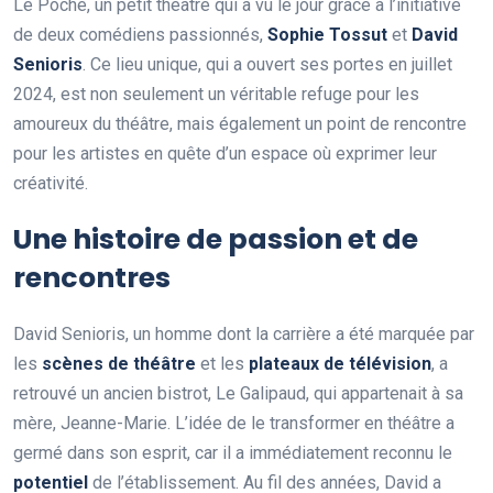
Le Poche, un petit théâtre qui a vu le jour grâce à l’initiative
de deux comédiens passionnés,
S
o
p
h
i
e
T
o
s
s
u
t
et
D
a
v
i
d
S
e
n
i
o
r
i
s
. Ce lieu unique, qui a ouvert ses portes en juillet
2024, est non seulement un véritable refuge pour les
amoureux du théâtre, mais également un point de rencontre
pour les artistes en quête d’un espace où exprimer leur
créativité.
Une histoire de passion et de
rencontres
David Senioris, un homme dont la carrière a été marquée par
les
s
c
è
n
e
s
d
e
t
h
é
â
t
r
e
et les
p
l
a
t
e
a
u
x
d
e
t
é
l
é
v
i
s
i
o
n
, a
retrouvé un ancien bistrot, Le Galipaud, qui appartenait à sa
mère, Jeanne-Marie. L’idée de le transformer en théâtre a
germé dans son esprit, car il a immédiatement reconnu le
p
o
t
e
n
t
i
e
l
de l’établissement. Au fil des années, David a