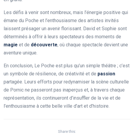
Les défis à venir sont nombreux, mais l’énergie positive qui
émane du Poche et l’enthousiasme des artistes invités
laissent présager un avenir florissant. David et Sophie sont
déterminés à offrir à leurs spectateurs des moments de
m
a
g
i
e
et de
d
é
c
o
u
v
e
r
t
e
, où chaque spectacle devient une
aventure unique.
En conclusion, Le Poche est plus qu’un simple théâtre ; c’est
un symbole de résilience, de créativité et de
p
a
s
s
i
o
n
partagée. Leurs efforts pour redynamiser la scène culturelle
de Pornic ne passeront pas inaperçus et, à travers chaque
représentation, ils continueront d’insuffler de la vie et de
l’enthousiasme à cette belle ville d’art et d’histoire.
Share this: