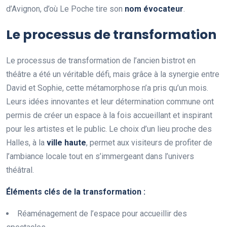
d’Avignon, d’où Le Poche tire son
n
o
m
é
v
o
c
a
t
e
u
r
.
Le processus de transformation
Le processus de transformation de l’ancien bistrot en
théâtre a été un véritable défi, mais grâce à la synergie entre
David et Sophie, cette métamorphose n’a pris qu’un mois.
Leurs idées innovantes et leur détermination commune ont
permis de créer un espace à la fois accueillant et inspirant
pour les artistes et le public. Le choix d’un lieu proche des
Halles, à la
v
i
l
l
e
h
a
u
t
e
, permet aux visiteurs de profiter de
l’ambiance locale tout en s’immergeant dans l’univers
théâtral.
É
l
é
m
e
n
t
s
c
l
é
s
d
e
l
a
t
r
a
n
s
f
o
r
m
a
t
i
o
n
:
Réaménagement de l’espace pour accueillir des