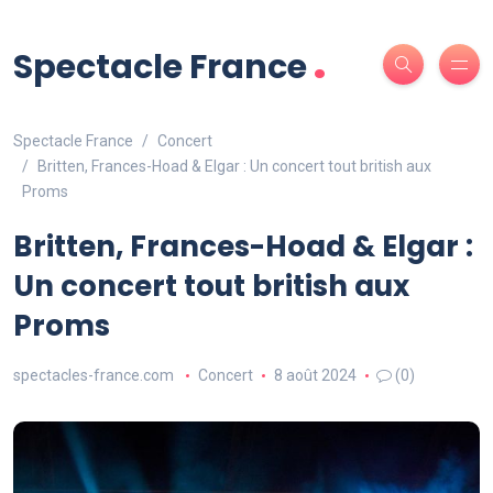
.
Spectacle France
Spectacle France
Concert
Britten, Frances-Hoad & Elgar : Un concert tout british aux
Proms
Britten, Frances-Hoad & Elgar :
Un concert tout british aux
Proms
spectacles-france.com
Concert
8 août 2024
(0)