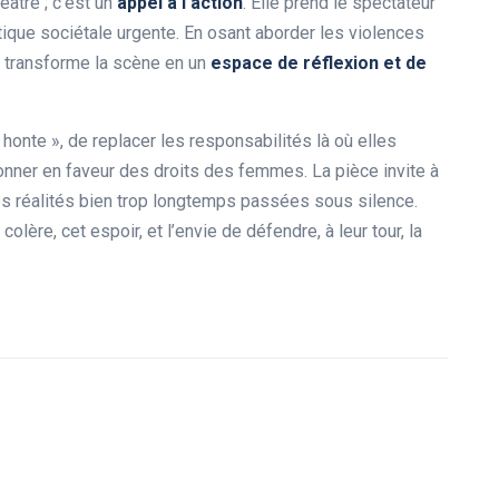
éâtre ; c’est un
a
p
p
e
l
à
l
‘
a
c
t
i
o
n
. Elle prend le spectateur
tique sociétale urgente. En osant aborder les violences
n transforme la scène en un
e
s
p
a
c
e
d
e
r
é
f
e
x
i
o
n
e
t
d
e
a honte », de replacer les responsabilités là où elles
ionner en faveur des droits des femmes. La pièce invite à
es réalités bien trop longtemps passées sous silence.
olère, cet espoir, et l’envie de défendre, à leur tour, la