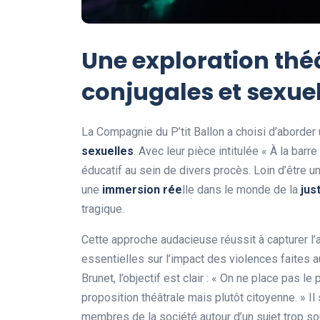
Une exploration thé
conjugales et sexue
La Compagnie du P’tit Ballon a choisi d’aborder un
s
e
x
u
e
l
l
e
s
. Avec leur pièce intitulée « À la barr
éducatif au sein de divers procès. Loin d’être u
une
i
m
m
e
r
s
i
o
n
r
é
e
lle dans le monde de la
j
u
s
tragique.
Cette approche audacieuse réussit à capturer l’
essentielles sur l’impact des violences faites 
Brunet, l’objectif est clair : « On ne place pas l
proposition théâtrale mais plutôt citoyenne. » I
membres de la société autour d’un sujet trop so