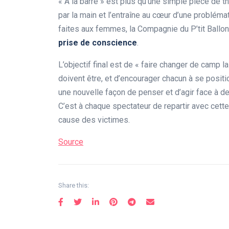
« À la barre » est plus qu’une simple pièce de th
par la main et l’entraîne au cœur d’une probléma
faites aux femmes, la Compagnie du P’tit Ballo
p
r
i
s
e
d
e
c
o
n
s
c
i
e
n
c
e
.
L’objectif final est de « faire changer de camp l
doivent être, et d’encourager chacun à se posit
une nouvelle façon de penser et d’agir face à d
C’est à chaque spectateur de repartir avec cette c
cause des victimes.
Source
Share this: