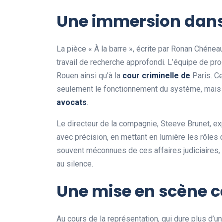
Une immersion dans 
La pièce « À la barre », écrite par Ronan Chéne
travail de recherche approfondi. L’équipe de p
Rouen ainsi qu’à la
c
o
u
r
c
r
i
m
i
n
e
l
l
e
d
e
Paris. C
seulement le fonctionnement du système, mais
a
v
o
c
a
t
s
.
Le directeur de la compagnie, Steeve Brunet, ex
avec précision, en mettant en lumière les rôles 
souvent méconnues de ces affaires judiciaires, 
au silence.
Une mise en scène c
Au cours de la représentation, qui dure plus d’u