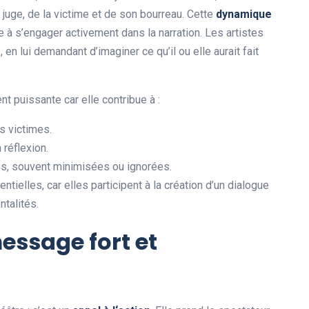
 juge, de la victime et de son bourreau. Cette
d
y
n
a
m
i
q
u
e
se à s’engager activement dans la narration. Les artistes
 en lui demandant d’imaginer ce qu’il ou elle aurait fait
nt puissante car elle contribue à :
s victimes.
 réflexion.
ces, souvent minimisées ou ignorées.
ntielles, car elles participent à la création d’un dialogue
ntalités.
essage fort et