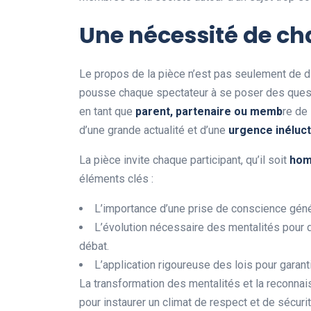
Une nécessité de c
Le propos de la pièce n’est pas seulement de d
pousse chaque spectateur à se poser des quest
en tant que
p
a
r
e
n
t
,
p
a
r
t
e
n
a
i
r
e
o
u
m
e
m
b
re de 
d’une grande actualité et d’une
u
r
g
e
n
c
e
i
n
é
l
u
c
t
La pièce invite chaque participant, qu’il soit
h
o
éléments clés :
L’importance d’une prise de conscience gén
L’évolution nécessaire des mentalités pour 
débat.
L’application rigoureuse des lois pour garantir
La transformation des mentalités et la reconna
pour instaurer un climat de respect et de sécurit