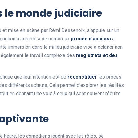
le monde judiciaire
au et mise en scène par Rémi Dessenoix, s’appuie sur un
roduction a assisté à de nombreux
p
r
o
c
è
s
d
’
a
s
s
i
s
e
s
à
ette immersion dans le milieu judiciaire vise à éclairer non
 également le travail complexe des
m
a
g
i
s
t
r
a
t
s
e
t
d
e
s
plique que leur intention est de
r
e
c
o
n
s
t
i
t
u
e
r
les procès
des différents acteurs. Cela permet d’explorer les réalités
tout en donnant une voix à ceux qui sont souvent réduits
aptivante
ne heure, les comédiens jouent avec les rôles, se