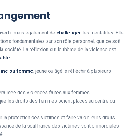
hangement
ivertir, mais également de
c
h
a
l
l
e
n
g
e
r
les mentalités. Elle
ions fondamentales sur son rôle personnel, que ce soit
la société. La réflexion sur le thème de la violence est
a
b
l
e
.
m
m
e
o
u
f
e
m
m
e
, jeune ou âgé, à réfléchir à plusieurs
éralisée des violences faites aux femmes.
que les droits des femmes soient placés au centre du
 la protection des victimes et faire valoir leurs droits.
issance de la souffrance des victimes sont primordiales
é.