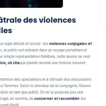
âtrale des violences
lles
 sujet délicat et crucial : les
v
i
o
l
e
n
c
e
s
c
o
n
j
u
g
a
l
e
s
e
t
e », le public est entraîné dans un voyage perturbant et
ne simple représentation théâtrale, cette œuvre se veut
t
i
c
e
,
o
ù
c
h
a
que plainte raconte une histoire souvent
attention des spectateurs et à stimuler des discussions
aux femmes. Selon le directeur de la compagnie, Steeve
e public en tant que public. On ne lui propose pas une
l s’agit, en somme, de
c
o
n
c
e
r
n
e
r
e
t
r
a
s
s
e
m
b
l
e
r
les
uvent éludé.