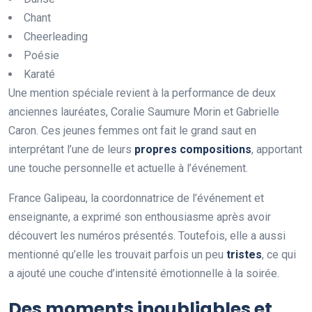
Chant
Cheerleading
Poésie
Karaté
Une mention spéciale revient à la performance de deux
anciennes lauréates, Coralie Saumure Morin et Gabrielle
Caron. Ces jeunes femmes ont fait le grand saut en
interprétant l’une de leurs
p
r
o
p
r
e
s
c
o
m
p
o
s
i
t
i
o
n
s
, apportant
une touche personnelle et actuelle à l’événement.
France Galipeau, la coordonnatrice de l’événement et
enseignante, a exprimé son enthousiasme après avoir
découvert les numéros présentés. Toutefois, elle a aussi
mentionné qu’elle les trouvait parfois un peu
t
r
i
s
t
e
s
, ce qui
a ajouté une couche d’intensité émotionnelle à la soirée.
Des moments inoubliables et