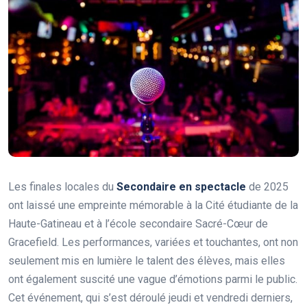
Les finales locales du
S
e
c
o
n
d
a
i
r
e
e
n
s
p
e
c
t
a
c
l
e
de 2025
ont laissé une empreinte mémorable à la Cité étudiante de la
Haute-Gatineau et à l’école secondaire Sacré-Cœur de
Gracefield. Les performances, variées et touchantes, ont non
seulement mis en lumière le talent des élèves, mais elles
ont également suscité une vague d’émotions parmi le public.
Cet événement, qui s’est déroulé jeudi et vendredi derniers,