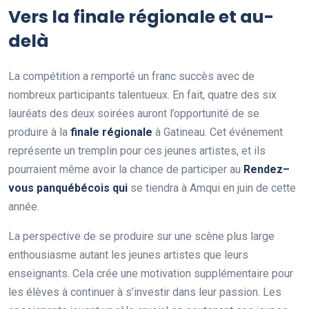
Vers la finale régionale et au-
delà
La compétition a remporté un franc succès avec de
nombreux participants talentueux. En fait, quatre des six
lauréats des deux soirées auront l’opportunité de se
produire à la
f
n
a
l
e
r
é
g
i
o
n
a
l
e
à Gatineau. Cet événement
représente un tremplin pour ces jeunes artistes, et ils
pourraient même avoir la chance de participer au
R
e
n
d
e
z
–
v
o
u
s
p
a
n
q
u
é
b
é
c
o
i
s
q
u
i
se tiendra à Amqui en juin de cette
année.
La perspective de se produire sur une scène plus large
enthousiasme autant les jeunes artistes que leurs
enseignants. Cela crée une motivation supplémentaire pour
les élèves à continuer à s’investir dans leur passion. Les