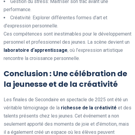
Gestion du stress: Maîtriser son trac avant une
performance.
Créativité: Explorer différentes formes d’art et
d’expression personnelle.
Ces compétences sont inestimables pour le développement
personnel et professionnel des jeunes. La scène devient un
l
a
b
o
r
a
t
o
i
r
e
d
‘
a
p
p
r
e
n
t
i
s
s
a
g
e
, où l’expression artistique
rencontre la croissance personnelle.
Conclusion : Une célébration de
la jeunesse et de la créativité
Les finales de Secondaire en spectacle de 2025 ont été un
véritable témoignage de la
r
i
c
h
e
s
s
e
d
e
l
a
c
r
é
a
t
i
v
i
t
é
et des
talents présents chez les jeunes. Cet événement a non
seulement apporté des moments de joie et d’émotion, mais
il a également créé un espace où les élèves peuvent