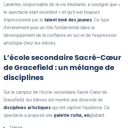
Laramée, responsable de la vie étudiante, a souligné que «
le spectacle était excellent » et qu’il est toujours
impressionné par le
t
a
l
e
n
t
i
n
n
é
d
e
s
j
e
u
n
e
s
. Ce type
d’événement joue un rôle fondamental dans le
développement de la confiance en soi et de l’expression
artistique chez les élèves.
L’école secondaire Sacré-Cœur
de Gracefield : un mélange de
disciplines
Sur le campus de l’école secondaire Sacré-Cœur de
Gracefield, les élèves ont montré une diversité de
d
i
s
c
i
p
l
i
n
e
s
a
r
t
i
s
t
i
q
u
e
s
qui ont captivé l’audience. Ce
spectacle a proposé une
p
a
l
e
t
t
e
r
i
c
h
e
,
e
n
globant :
Danse