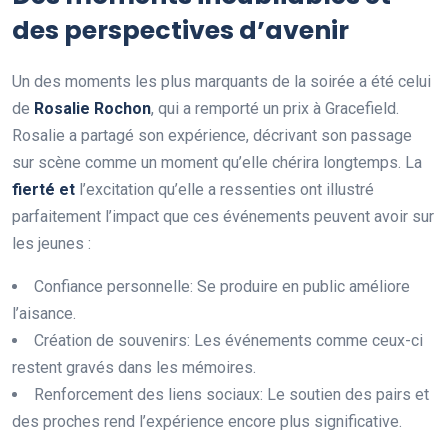
des perspectives d’avenir
Un des moments les plus marquants de la soirée a été celui
de
R
o
s
a
l
i
e
R
o
c
h
o
n
, qui a remporté un prix à Gracefield.
Rosalie a partagé son expérience, décrivant son passage
sur scène comme un moment qu’elle chérira longtemps. La
f
e
r
t
é
e
t
l’excitation qu’elle a ressenties ont illustré
parfaitement l’impact que ces événements peuvent avoir sur
les jeunes :
Confiance personnelle: Se produire en public améliore
l’aisance.
Création de souvenirs: Les événements comme ceux-ci
restent gravés dans les mémoires.
Renforcement des liens sociaux: Le soutien des pairs et
des proches rend l’expérience encore plus significative.