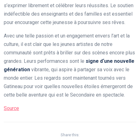
s’exprimer librement et célébrer leurs réussites. Le soutien
indéfectible des enseignants et des familles est essentiel
pour encourager cette jeunesse à poursuivre ses rêves.
Avec une telle passion et un engagement envers l’art et la
culture, il est clair que les jeunes artistes de notre
communauté sont prêts à briller sur des scènes encore plus
grandes. Leurs performances sont le
s
i
g
n
e
d
‘
u
n
e
n
o
u
v
e
l
l
e
g
é
n
é
r
a
t
i
o
n
vibrante, qui aspire à partager sa voix avec le
monde entier. Les regards sont maintenant tournés vers
Gatineau pour voir quelles nouvelles étoiles émergeront de
cette belle aventure qui est le Secondaire en spectacle.
Source
Share this: