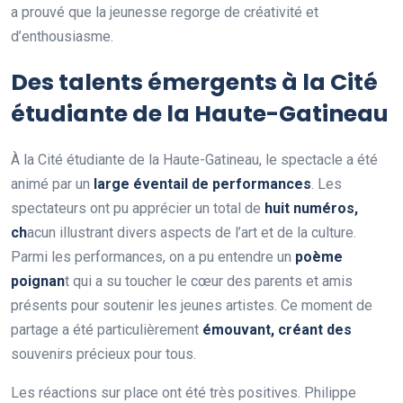
a prouvé que la jeunesse regorge de créativité et
d’enthousiasme.
Des talents émergents à la Cité
étudiante de la Haute-Gatineau
À la Cité étudiante de la Haute-Gatineau, le spectacle a été
animé par un
l
a
r
g
e
é
v
e
n
t
a
i
l
d
e
p
e
r
f
o
r
m
a
n
c
e
s
. Les
spectateurs ont pu apprécier un total de
h
u
i
t
n
u
m
é
r
o
s
,
c
h
acun illustrant divers aspects de l’art et de la culture.
Parmi les performances, on a pu entendre un
p
o
è
m
e
p
o
i
g
n
a
n
t qui a su toucher le cœur des parents et amis
présents pour soutenir les jeunes artistes. Ce moment de
partage a été particulièrement
é
m
o
u
v
a
n
t
,
c
r
é
a
n
t
d
e
s
souvenirs précieux pour tous.
Les réactions sur place ont été très positives. Philippe