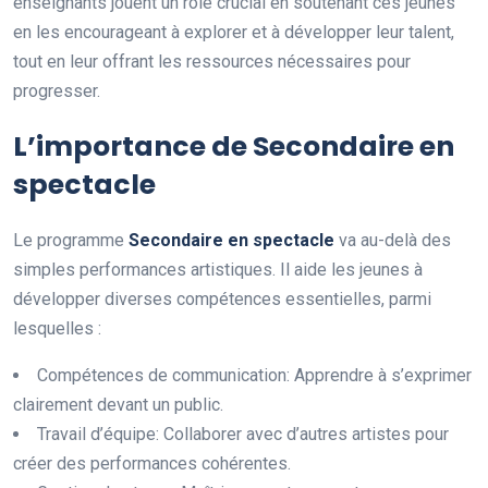
enseignants jouent un rôle crucial en soutenant ces jeunes
en les encourageant à explorer et à développer leur talent,
tout en leur offrant les ressources nécessaires pour
progresser.
L’importance de Secondaire en
spectacle
Le programme
S
e
c
o
n
d
a
i
r
e
e
n
s
p
e
c
t
a
c
l
e
va au-delà des
simples performances artistiques. Il aide les jeunes à
développer diverses compétences essentielles, parmi
lesquelles :
Compétences de communication: Apprendre à s’exprimer
clairement devant un public.
Travail d’équipe: Collaborer avec d’autres artistes pour
créer des performances cohérentes.