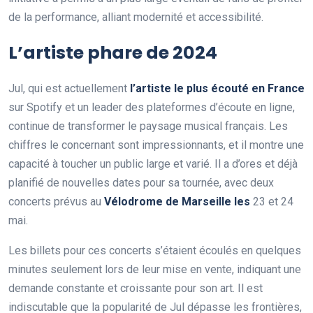
de la performance, alliant modernité et accessibilité.
L’artiste phare de 2024
Jul, qui est actuellement
l
’
a
r
t
i
s
t
e
l
e
p
l
u
s
é
c
o
u
t
é
e
n
F
r
a
n
c
e
sur Spotify et un leader des plateformes d’écoute en ligne,
continue de transformer le paysage musical français. Les
chiffres le concernant sont impressionnants, et il montre une
capacité à toucher un public large et varié. Il a d’ores et déjà
planifié de nouvelles dates pour sa tournée, avec deux
concerts prévus au
V
é
l
o
d
r
o
m
e
d
e
M
a
r
s
e
i
l
l
e
l
e
s
23 et 24
mai.
Les billets pour ces concerts s’étaient écoulés en quelques
minutes seulement lors de leur mise en vente, indiquant une
demande constante et croissante pour son art. Il est
indiscutable que la popularité de Jul dépasse les frontières,