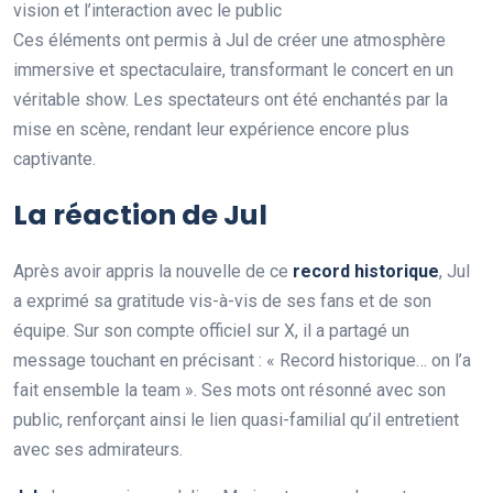
vision et l’interaction avec le public
Ces éléments ont permis à Jul de créer une atmosphère
immersive et spectaculaire, transformant le concert en un
véritable show. Les spectateurs ont été enchantés par la
mise en scène, rendant leur expérience encore plus
captivante.
La réaction de Jul
Après avoir appris la nouvelle de ce
r
e
c
o
r
d
h
i
s
t
o
r
i
q
u
e
, Jul
a exprimé sa gratitude vis-à-vis de ses fans et de son
équipe. Sur son compte officiel sur X, il a partagé un
message touchant en précisant : « Record historique… on l’a
fait ensemble la team ». Ses mots ont résonné avec son
public, renforçant ainsi le lien quasi-familial qu’il entretient
avec ses admirateurs.