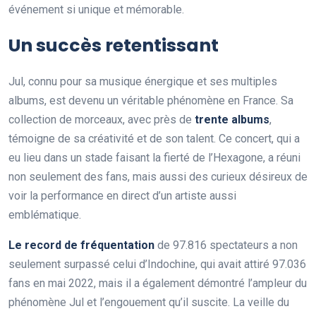
événement si unique et mémorable.
Un succès retentissant
Jul, connu pour sa musique énergique et ses multiples
albums, est devenu un véritable phénomène en France. Sa
collection de morceaux, avec près de
t
r
e
n
t
e
a
l
b
u
m
s
,
témoigne de sa créativité et de son talent. Ce concert, qui a
eu lieu dans un stade faisant la fierté de l’Hexagone, a réuni
non seulement des fans, mais aussi des curieux désireux de
voir la performance en direct d’un artiste aussi
emblématique.
L
e
r
e
c
o
r
d
d
e
f
r
é
q
u
e
n
t
a
t
i
o
n
de 97.816 spectateurs a non
seulement surpassé celui d’Indochine, qui avait attiré 97.036
fans en mai 2022, mais il a également démontré l’ampleur du
phénomène Jul et l’engouement qu’il suscite. La veille du