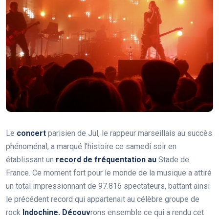
Le
c
o
n
c
e
r
t
parisien de Jul, le rappeur marseillais au succès
phénoménal, a marqué l’histoire ce samedi soir en
établissant un
r
e
c
o
r
d
d
e
f
r
é
q
u
e
n
t
a
t
i
o
n
a
u
Stade de
France. Ce moment fort pour le monde de la musique a attiré
un total impressionnant de 97.816 spectateurs, battant ainsi
le précédent record qui appartenait au célèbre groupe de
rock
I
n
d
o
c
h
i
n
e
.
D
é
c
o
u
v
rons ensemble ce qui a rendu cet