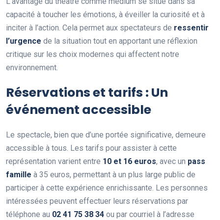
L’avantage du théâtre comme médium se situe dans sa
capacité à toucher les émotions, à éveiller la curiosité et à
inciter à l’action. Cela permet aux spectateurs de
r
e
s
s
e
n
t
i
r
l
’
u
r
g
e
n
c
e
de la situation tout en apportant une réflexion
critique sur les choix modernes qui affectent notre
environnement.
Réservations et tarifs : Un
événement accessible
Le spectacle, bien que d’une portée significative, demeure
accessible à tous. Les tarifs pour assister à cette
représentation varient entre
1
0
e
t
1
6
e
u
r
o
s
, avec un
p
a
s
s
f
a
m
i
l
l
e
à 35 euros, permettant à un plus large public de
participer à cette expérience enrichissante. Les personnes
intéressées peuvent effectuer leurs réservations par
téléphone au
0
2
4
1
7
5
3
8
3
4
ou par courriel à l’adresse