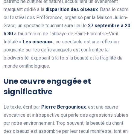
patrimoine culturel et naturel, accueillera un événement
marquant dédié à la
d
i
s
p
a
r
i
t
i
o
n
d
e
s
o
i
s
e
a
u
x
. Dans le cadre
du festival des Préférences, organisé par la Maison Julien-
Gracq, un spectacle touchant aura lieu le
2
7
s
e
p
t
e
m
b
r
e
à
2
0
h
3
0
à l’auditorium de l’abbaye de Saint-Florent-le-Vieil.
Intitulé
«
L
e
s
o
i
s
e
a
u
x
«
, ce spectacle est une réflexion
poignante sur les défis auxquels est confrontée la
biodiversité, exposant à la fois la beauté et la fragilité du
monde ornithologique.
Une œuvre engagée et
significative
Le texte, écrit par
P
i
e
r
r
e
B
e
r
g
o
u
n
i
o
u
x
, est une œuvre
évocatrice et introspective qui parle des agressions subies
par notre environnement. Trop souvent, la beauté du chant
des oiseaux est assombrie par leur recul manifeste, tant en