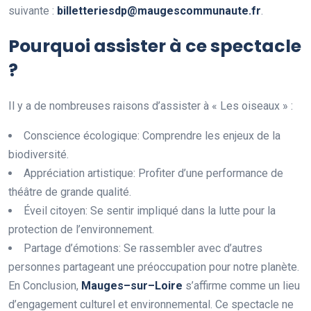
suivante :
b
i
l
l
e
t
t
e
r
i
e
s
d
p
@
m
a
u
g
e
s
c
o
m
m
u
n
a
u
t
e
.
f
r
.
Pourquoi assister à ce spectacle
?
Il y a de nombreuses raisons d’assister à « Les oiseaux » :
Conscience écologique: Comprendre les enjeux de la
biodiversité.
Appréciation artistique: Profiter d’une performance de
théâtre de grande qualité.
Éveil citoyen: Se sentir impliqué dans la lutte pour la
protection de l’environnement.
Partage d’émotions: Se rassembler avec d’autres
personnes partageant une préoccupation pour notre planète.
En Conclusion,
M
a
u
g
e
s
–
s
u
r
–
L
o
i
r
e
s’affirme comme un lieu
d’engagement culturel et environnemental. Ce spectacle ne