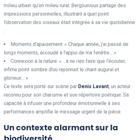
milieu urbain qu’en milieu rural. Bergounioux partage des
impressions personnelles, illustrant à quel point
l’observation des oiseaux était intégrée à sa vie quotidienne
:
Moments d’apaisement: « Chaque année, j’ai passé de
longs moments, accoudé à l’appui de ma fenêtre… »
Connexion à la nature: « …à ne rien faire que l’écouter,
infime point sombre d’où rayonnait le chant augural et
glorieux… »
Ce texte sera porté sur scène par
D
e
n
i
s
L
a
v
a
n
t
, un acteur
reconnu pour son charisme et son répertoire poétique. Sa
capacité à infuser une profondeur émotionnelle à ses
performances amplifie le message urgent de la pièce.
Un contexte alarmant sur la
biodiversité