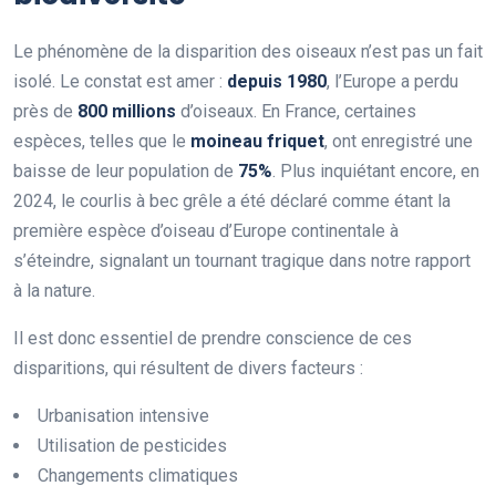
Le phénomène de la disparition des oiseaux n’est pas un fait
isolé. Le constat est amer :
d
e
p
u
i
s
1
9
8
0
, l’Europe a perdu
près de
8
0
0
m
i
l
l
i
o
n
s
d’oiseaux. En France, certaines
espèces, telles que le
m
o
i
n
e
a
u
f
r
i
q
u
e
t
, ont enregistré une
baisse de leur population de
7
5
%
. Plus inquiétant encore, en
2024, le courlis à bec grêle a été déclaré comme étant la
première espèce d’oiseau d’Europe continentale à
s’éteindre, signalant un tournant tragique dans notre rapport
à la nature.
Il est donc essentiel de prendre conscience de ces
disparitions, qui résultent de divers facteurs :
Urbanisation intensive
Utilisation de pesticides
Changements climatiques