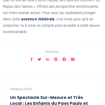
Que ce soit en direct ou en replay, des œuvres comme « Le
Repas des fauves » offrent une perspective enrichissante
sur notre monde actuel. Pour ceux qui souhaitent plonger
dans cette
a
v
e
n
t
u
r
e
t
h
é
â
t
r
a
l
e
, il ne reste plus qu’à se
connecter ou à créer un compte pour accéder à cette œuvre
incontournable.
Share this:
Previous Post
Un Spectacle Sur-Mesure et Très
Local : Les Enfants du Pays Paulo et