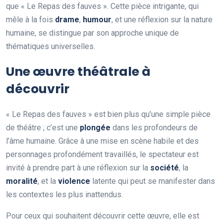
que « Le Repas des fauves ». Cette pièce intrigante, qui
mêle à la fois
d
r
a
m
e
,
h
u
m
o
u
r
, et une réflexion sur la nature
humaine, se distingue par son approche unique de
thématiques universelles.
Une œuvre théâtrale à
découvrir
« Le Repas des fauves » est bien plus qu’une simple pièce
de théâtre ; c’est une
p
l
o
n
g
é
e
dans les profondeurs de
l’âme humaine. Grâce à une mise en scène habile et des
personnages profondément travaillés, le spectateur est
invité à prendre part à une réflexion sur la
s
o
c
i
é
t
é
, la
m
o
r
a
l
i
t
é
, et la
v
i
o
l
e
n
c
e
latente qui peut se manifester dans
les contextes les plus inattendus.
Pour ceux qui souhaitent découvrir cette œuvre, elle est