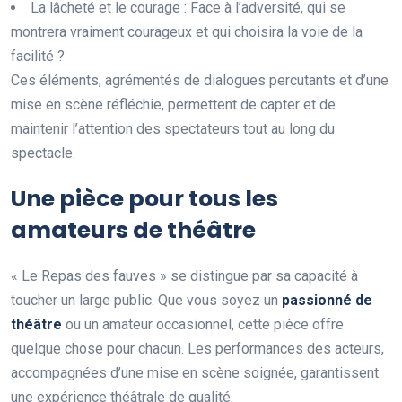
La lâcheté et le courage : Face à l’adversité, qui se
montrera vraiment courageux et qui choisira la voie de la
facilité ?
Ces éléments, agrémentés de dialogues percutants et d’une
mise en scène réfléchie, permettent de capter et de
maintenir l’attention des spectateurs tout au long du
spectacle.
Une pièce pour tous les
amateurs de théâtre
« Le Repas des fauves » se distingue par sa capacité à
toucher un large public. Que vous soyez un
p
a
s
s
i
o
n
n
é
d
e
t
h
é
â
t
r
e
ou un amateur occasionnel, cette pièce offre
quelque chose pour chacun. Les performances des acteurs,
accompagnées d’une mise en scène soignée, garantissent
une expérience théâtrale de qualité.