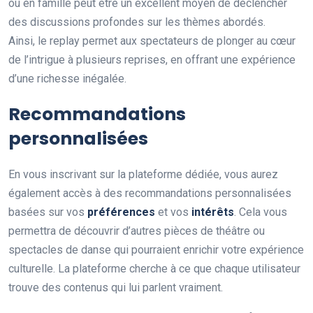
ou en famille peut être un excellent moyen de déclencher
des discussions profondes sur les thèmes abordés.
Ainsi, le replay permet aux spectateurs de plonger au cœur
de l’intrigue à plusieurs reprises, en offrant une expérience
d’une richesse inégalée.
Recommandations
personnalisées
En vous inscrivant sur la plateforme dédiée, vous aurez
également accès à des recommandations personnalisées
basées sur vos
p
r
é
f
é
r
e
n
c
e
s
et vos
i
n
t
é
r
ê
t
s
. Cela vous
permettra de découvrir d’autres pièces de théâtre ou
spectacles de danse qui pourraient enrichir votre expérience
culturelle. La plateforme cherche à ce que chaque utilisateur
trouve des contenus qui lui parlent vraiment.