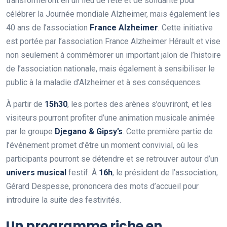
transformeront en un lieu de fête et de solidarité pour
célébrer la Journée mondiale Alzheimer, mais également les
40 ans de l’association
F
r
a
n
c
e
A
l
z
h
e
i
m
e
r
. Cette initiative
est portée par l’association France Alzheimer Hérault et vise
non seulement à commémorer un important jalon de l’histoire
de l’association nationale, mais également à sensibiliser le
public à la maladie d’Alzheimer et à ses conséquences.
À partir de
1
5
h
3
0
, les portes des arènes s’ouvriront, et les
visiteurs pourront profiter d’une animation musicale animée
par le groupe
D
j
e
g
a
n
o
&
G
i
p
s
y
’
s
. Cette première partie de
l’événement promet d’être un moment convivial, où les
participants pourront se détendre et se retrouver autour d’un
u
n
i
v
e
r
s
m
u
s
i
c
a
l
festif. À
1
6
h
, le président de l’association,
Gérard Despesse, prononcera des mots d’accueil pour
introduire la suite des festivités.
Un programme riche en