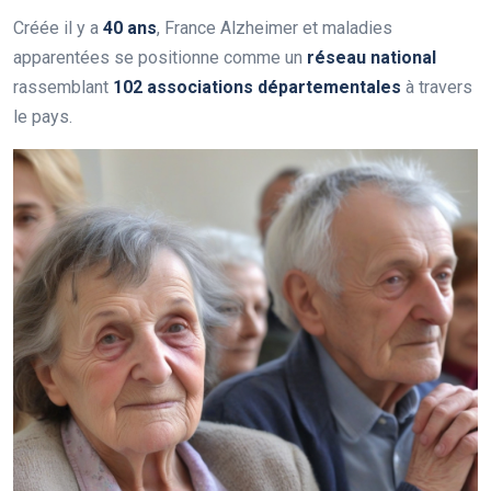
Créée il y a
4
0
a
n
s
, France Alzheimer et maladies
apparentées se positionne comme un
r
é
s
e
a
u
n
a
t
i
o
n
a
l
rassemblant
1
0
2
a
s
s
o
c
i
a
t
i
o
n
s
d
é
p
a
r
t
e
m
e
n
t
a
l
e
s
à travers
le pays.