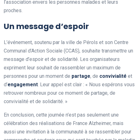
l’association envers les personnes malades et leurs
proches.
Un message d’espoir
L’événement, soutenu par la ville de Pérols et son Centre
Communal d’Action Sociale (CCAS), souhaite transmettre un
message d’espoir et de solidarité. Les organisateurs
expriment leur souhait de rassembler un maximum de
personnes pour un moment de
p
a
r
t
a
g
e
, de
c
o
n
v
i
v
i
a
l
i
t
é
et
d’
e
n
g
a
g
e
m
e
n
t
. Leur appel est clair : « Nous espérons vous
retrouver nombreux pour ce moment de partage, de
convivialité et de solidarité. »
En conclusion, cette journée n’est pas seulement une
célébration des réalisations de France Alzheimer, mais
aussi une invitation à la communauté à se rassembler pour