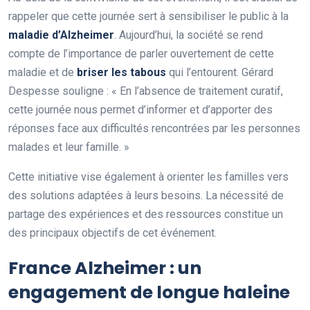
rappeler que cette journée sert à sensibiliser le public à la
m
a
l
a
d
i
e
d
’
A
l
z
h
e
i
m
e
r
. Aujourd’hui, la société se rend
compte de l’importance de parler ouvertement de cette
maladie et de
b
r
i
s
e
r
l
e
s
t
a
b
o
u
s
qui l’entourent. Gérard
Despesse souligne : « En l’absence de traitement curatif,
cette journée nous permet d’informer et d’apporter des
réponses face aux difficultés rencontrées par les personnes
malades et leur famille. »
Cette initiative vise également à orienter les familles vers
des solutions adaptées à leurs besoins. La nécessité de
partage des expériences et des ressources constitue un
des principaux objectifs de cet événement.
France Alzheimer : un
engagement de longue haleine