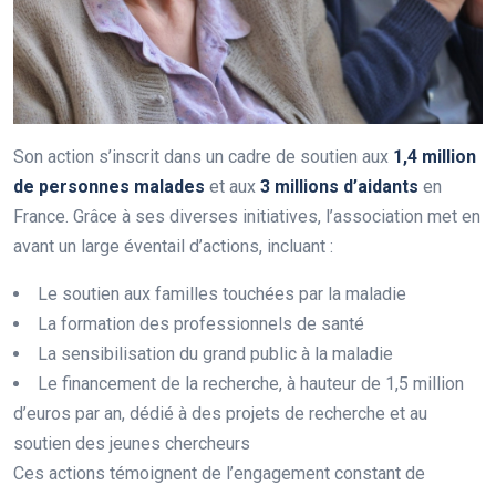
Son action s’inscrit dans un cadre de soutien aux
1
,
4
m
i
l
l
i
o
n
d
e
p
e
r
s
o
n
n
e
s
m
a
l
a
d
e
s
et aux
3
m
i
l
l
i
o
n
s
d
’
a
i
d
a
n
t
s
en
France. Grâce à ses diverses initiatives, l’association met en
avant un large éventail d’actions, incluant :
Le soutien aux familles touchées par la maladie
La formation des professionnels de santé
La sensibilisation du grand public à la maladie
Le financement de la recherche, à hauteur de 1,5 million
d’euros par an, dédié à des projets de recherche et au
soutien des jeunes chercheurs
Ces actions témoignent de l’engagement constant de