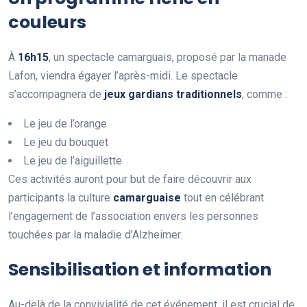
couleurs
À
1
6
h
1
5
, un spectacle camarguais, proposé par la manade
Lafon, viendra égayer l’après-midi. Le spectacle
s’accompagnera de
j
e
u
x
g
a
r
d
i
a
n
s
t
r
a
d
i
t
i
o
n
n
e
l
s
, comme :
Le jeu de l’orange
Le jeu du bouquet
Le jeu de l’aiguillette
Ces activités auront pour but de faire découvrir aux
participants la culture
c
a
m
a
r
g
u
a
i
s
e
tout en célébrant
l’engagement de l’association envers les personnes
touchées par la maladie d’Alzheimer.
Sensibilisation et information
Au-delà de la convivialité de cet événement, il est crucial de