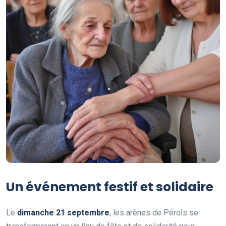
Un événement festif et solidaire
Le
d
i
m
a
n
c
h
e
2
1
s
e
p
t
e
m
b
r
e
, les arènes de Pérols se