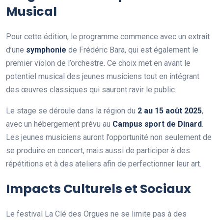
Musical
Pour cette édition, le programme commence avec un extrait
d’une
s
y
m
p
h
o
n
i
e
de Frédéric Bara, qui est également le
premier violon de l’orchestre. Ce choix met en avant le
potentiel musical des jeunes musiciens tout en intégrant
des œuvres classiques qui sauront ravir le public.
Le stage se déroule dans la région du
2
a
u
1
5
a
o
û
t
2
0
2
5
,
avec un hébergement prévu au
C
a
m
p
u
s
s
p
o
r
t
d
e
D
i
n
a
r
d
.
Les jeunes musiciens auront l’opportunité non seulement de
se produire en concert, mais aussi de participer à des
répétitions et à des ateliers afin de perfectionner leur art.
Impacts Culturels et Sociaux
Le festival La Clé des Orgues ne se limite pas à des