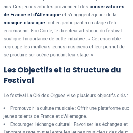
ans. Ces jeunes artistes proviennent des
c
o
n
s
e
r
v
a
t
o
i
r
e
s
d
e
F
r
a
n
c
e
e
t
d
‘
A
l
l
e
m
a
g
n
e
et s’engagent à jouer de la
m
u
s
i
q
u
e
c
l
a
s
s
i
q
u
e
tout en participant à un stage d’été
enrichissant. Eric Cordé, le directeur artistique du festival,
souligne l’importance de cette initiative : « Cet ensemble
regroupe les meilleurs jeunes musiciens et leur permet de
se produire sur scène pendant leur stage. »
Les Objectifs et la Structure du
Festival
Le festival La Clé des Orgues vise plusieurs objectifs clés :
Promouvoir la culture musicale : Offrir une plateforme aux
jeunes talents de France et d’Allemagne.
Encourager l’échange culturel : Favoriser les échanges et
l’apprentissage mutuel entre les jeunes musiciens des deux