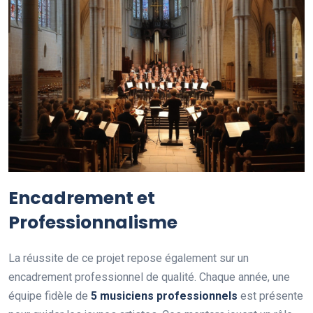
Encadrement et
Professionnalisme
La réussite de ce projet repose également sur un
encadrement professionnel de qualité. Chaque année, une
équipe fidèle de
5
m
u
s
i
c
i
e
n
s
p
r
o
f
e
s
s
i
o
n
n
e
l
s
est présente