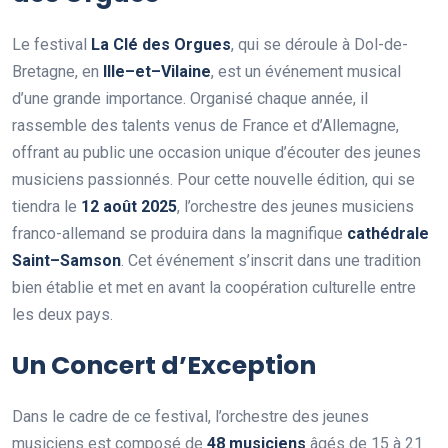
Le festival
L
a
C
l
é
d
e
s
O
r
g
u
e
s
, qui se déroule à Dol-de-
Bretagne, en
I
l
l
e
–
e
t
–
V
i
l
a
i
n
e
, est un événement musical
d’une grande importance. Organisé chaque année, il
rassemble des talents venus de France et d’Allemagne,
offrant au public une occasion unique d’écouter des jeunes
musiciens passionnés. Pour cette nouvelle édition, qui se
tiendra le
1
2
a
o
û
t
2
0
2
5
, l’orchestre des jeunes musiciens
franco-allemand se produira dans la magnifique
c
a
t
h
é
d
r
a
l
e
S
a
i
n
t
–
S
a
m
s
o
n
. Cet événement s’inscrit dans une tradition
bien établie et met en avant la coopération culturelle entre
les deux pays.
Un Concert d’Exception
Dans le cadre de ce festival, l’orchestre des jeunes
musiciens est composé de
4
8
m
u
s
i
c
i
e
n
s
âgés de 15 à 21