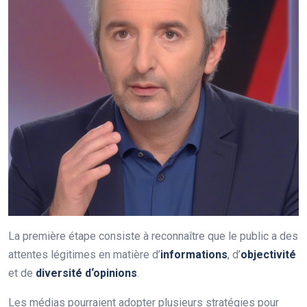
La première étape consiste à reconnaître que le public a des
attentes légitimes en matière d’
i
n
f
o
r
m
a
t
i
o
n
s
, d’
o
b
j
e
c
t
i
v
i
t
é
et de
d
i
v
e
r
s
i
t
é
d
‘
o
p
i
n
i
o
n
s
.
Les médias pourraient adopter plusieurs stratégies pour