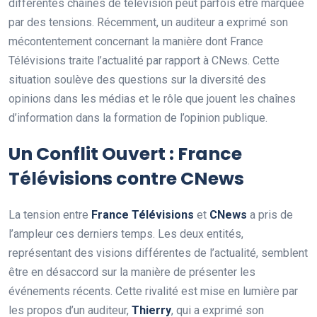
différentes chaînes de télévision peut parfois être marquée
par des tensions. Récemment, un auditeur a exprimé son
mécontentement concernant la manière dont France
Télévisions traite l’actualité par rapport à CNews. Cette
situation soulève des questions sur la diversité des
opinions dans les médias et le rôle que jouent les chaînes
d’information dans la formation de l’opinion publique.
Un Conflit Ouvert : France
Télévisions contre CNews
La tension entre
F
r
a
n
c
e
T
é
l
é
v
i
s
i
o
n
s
et
C
N
e
w
s
a pris de
l’ampleur ces derniers temps. Les deux entités,
représentant des visions différentes de l’actualité, semblent
être en désaccord sur la manière de présenter les
événements récents. Cette rivalité est mise en lumière par
les propos d’un auditeur,
T
h
i
e
r
r
y
, qui a exprimé son