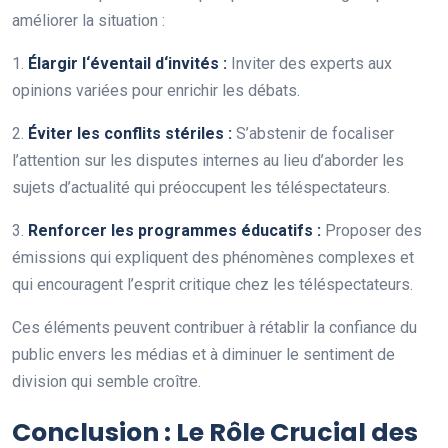
améliorer la situation :
1.
É
l
a
r
g
i
r
l
‘
é
v
e
n
t
a
i
l
d
‘
i
n
v
i
t
é
s
:
Inviter des experts aux
opinions variées pour enrichir les débats.
2.
É
v
i
t
e
r
l
e
s
c
o
n
f
i
t
s
s
t
é
r
i
l
e
s
:
S’abstenir de focaliser
l’attention sur les disputes internes au lieu d’aborder les
sujets d’actualité qui préoccupent les téléspectateurs.
3.
R
e
n
f
o
r
c
e
r
l
e
s
p
r
o
g
r
a
m
m
e
s
é
d
u
c
a
t
i
f
s
:
Proposer des
émissions qui expliquent des phénomènes complexes et
qui encouragent l’esprit critique chez les téléspectateurs.
Ces éléments peuvent contribuer à rétablir la confiance du
public envers les médias et à diminuer le sentiment de
division qui semble croître.
Conclusion : Le Rôle Crucial des