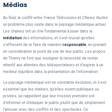
Médias
Au final, le conflit entre France Télévisions et CNews illustre
un problème plus vaste dans le paysage médiatique actuel.
Les chaînes ont un rôle fondamental à jouer dans la
m
é
d
i
a
t
i
o
n
des informations, et il est crucial qu’elles
s’efforcent de le faire de manière
r
e
s
p
o
n
s
a
b
l
e
, en prenant
en considération le point de vue de leur public. Les propos
de Thierry ne font que souligner la nécessité de rester
attentif aux attentes des téléspectateurs et d’aspirer à un
meilleur équilibre dans la présentation de l’information.
Le paysage médiatique est en constante évolution, et il est
essentiel que les chaînes, qu’elles soient publiques ou
privées, se rappellent que leur mission première est
d’informer et d’éduquer le public plutôt que de simplement
l’amuser avec des conflits et des spectacles. Ce