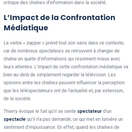
critique des chaînes d’information dans la société.
L’Impact de la Confrontation
Médiatique
Le verbe « zapper » prend tout son sens dans ce contexte,
car de nombreux spectateurs se retrouvent à changer de
chaîne en quête d’informations qui résonnent mieux avec
leurs attentes. L’impact de cette confrontation médiatique va
bien au-delà de simplement regarder la télévision. Les
opinions entre les chaînes peuvent influencer la perception
que les téléspectateurs ont de l’actualité et, par extension,
de la société.
Thierry évoque le fait qu’il se sente
s
p
e
c
t
a
t
e
u
r
d’un
s
p
e
c
t
a
c
l
e
qu’il n’a pas demandé, ce qui met en lumière un
sentiment d’impuissance. En effet, quand les chaînes de