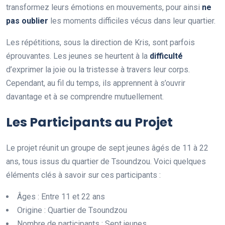
transformez leurs émotions en mouvements, pour ainsi
n
e
p
a
s
o
u
b
l
i
e
r
les moments difficiles vécus dans leur quartier.
Les répétitions, sous la direction de Kris, sont parfois
éprouvantes. Les jeunes se heurtent à la
d
i
f
c
u
l
t
é
d’exprimer la joie ou la tristesse à travers leur corps.
Cependant, au fil du temps, ils apprennent à s’ouvrir
davantage et à se comprendre mutuellement.
Les Participants au Projet
Le projet réunit un groupe de sept jeunes âgés de 11 à 22
ans, tous issus du quartier de Tsoundzou. Voici quelques
éléments clés à savoir sur ces participants :
Âges : Entre 11 et 22 ans
Origine : Quartier de Tsoundzou
Nombre de participants : Sept jeunes