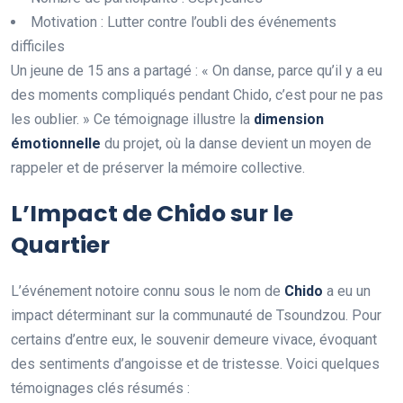
Motivation : Lutter contre l’oubli des événements
difficiles
Un jeune de 15 ans a partagé : « On danse, parce qu’il y a eu
des moments compliqués pendant Chido, c’est pour ne pas
les oublier. » Ce témoignage illustre la
d
i
m
e
n
s
i
o
n
é
m
o
t
i
o
n
n
e
l
l
e
du projet, où la danse devient un moyen de
rappeler et de préserver la mémoire collective.
L’Impact de Chido sur le
Quartier
L’événement notoire connu sous le nom de
C
h
i
d
o
a eu un
impact déterminant sur la communauté de Tsoundzou. Pour
certains d’entre eux, le souvenir demeure vivace, évoquant
des sentiments d’angoisse et de tristesse. Voici quelques
témoignages clés résumés :