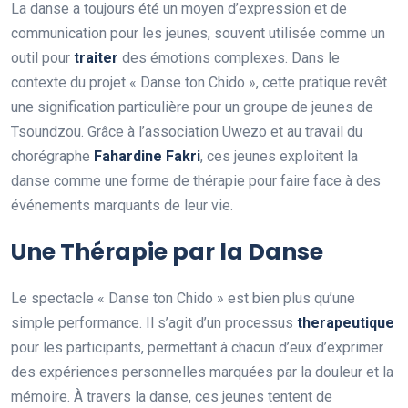
La danse a toujours été un moyen d’expression et de
communication pour les jeunes, souvent utilisée comme un
outil pour
t
r
a
i
t
e
r
des émotions complexes. Dans le
contexte du projet « Danse ton Chido », cette pratique revêt
une signification particulière pour un groupe de jeunes de
Tsoundzou. Grâce à l’association Uwezo et au travail du
chorégraphe
F
a
h
a
r
d
i
n
e
F
a
k
r
i
, ces jeunes exploitent la
danse comme une forme de thérapie pour faire face à des
événements marquants de leur vie.
Une Thérapie par la Danse
Le spectacle « Danse ton Chido » est bien plus qu’une
simple performance. Il s’agit d’un processus
t
h
e
r
a
p
e
u
t
i
q
u
e
pour les participants, permettant à chacun d’eux d’exprimer
des expériences personnelles marquées par la douleur et la
mémoire. À travers la danse, ces jeunes tentent de