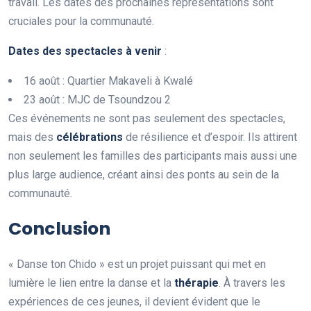
travail. Les dates des prochaines représentations sont
cruciales pour la communauté.
D
a
t
e
s
d
e
s
s
p
e
c
t
a
c
l
e
s
à
v
e
n
i
r
:
16 août : Quartier Makaveli à Kwalé
23 août : MJC de Tsoundzou 2
Ces événements ne sont pas seulement des spectacles,
mais des
c
é
l
é
b
r
a
t
i
o
n
s
de résilience et d’espoir. Ils attirent
non seulement les familles des participants mais aussi une
plus large audience, créant ainsi des ponts au sein de la
communauté.
Conclusion
« Danse ton Chido » est un projet puissant qui met en
lumière le lien entre la danse et la
t
h
é
r
a
p
i
e
. À travers les
expériences de ces jeunes, il devient évident que le