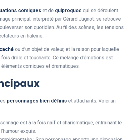
u
a
t
i
o
n
s
c
o
m
i
q
u
e
s
et de
q
u
i
p
r
o
q
u
o
s
qui se déroulent
age principal, interprété par Gérard Jugnot, se retrouve
ouleverser son quotidien. Au fil des scènes, les tensions
ectateurs en haleine.
c
a
c
h
é
ou d’un objet de valeur, et la raison pour laquelle
a fois drôle et touchante. Ce mélange d’émotions est
 éléments comiques et dramatiques.
incipaux
ses
p
e
r
s
o
n
n
a
g
e
s
b
i
e
n
d
é
f
n
i
s
et attachants. Voici un
sonnage est à la fois naïf et charismatique, entraînant le
l’humour exquis.
complémentaire : Son personnage apporte une dimension