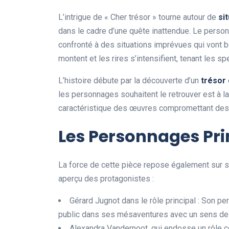
L’intrigue de « Cher trésor » tourne autour de
s
i
t
dans le cadre d’une quête inattendue. Le personn
confronté à des situations imprévues qui vont b
montent et les rires s’intensifient, tenant les sp
L’histoire débute par la découverte d’un
t
r
é
s
o
r
les personnages souhaitent le retrouver est à l
caractéristique des œuvres compromettant des
Les Personnages Pr
La force de cette pièce repose également sur 
aperçu des protagonistes :
Gérard Jugnot dans le rôle principal : Son per
public dans ses mésaventures avec un sens de 
Alexandra Vandernoot, qui endosse un rôle 