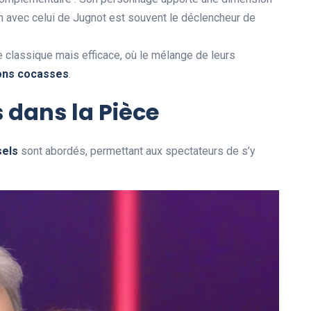
ion avec celui de Jugnot est souvent le déclencheur de
classique mais efficace, où le mélange de leurs
o
n
s
c
o
c
a
s
s
e
s
.
 dans la Pièce
s
e
l
s
sont abordés, permettant aux spectateurs de s’y