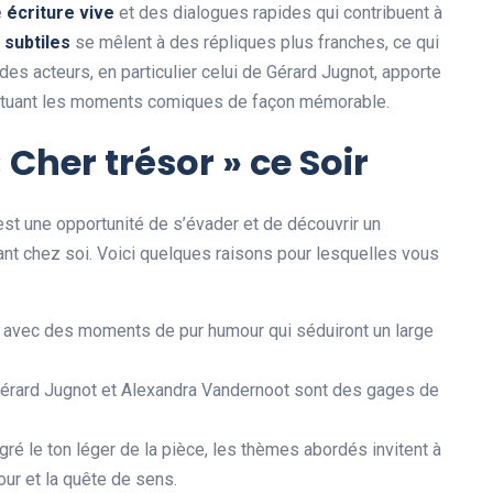
e
é
c
r
i
t
u
r
e
v
i
v
e
et des dialogues rapides qui contribuent à
s
u
b
t
i
l
e
s
se mêlent à des répliques plus franches, ce qui
u des acteurs, en particulier celui de Gérard Jugnot, apporte
entuant les moments comiques de façon mémorable.
Cher trésor » ce Soir
’est une opportunité de s’évader et de découvrir un
nt chez soi. Voici quelques raisons pour lesquelles vous
e, avec des moments de pur humour qui séduiront un large
Gérard Jugnot et Alexandra Vandernoot sont des gages de
ré le ton léger de la pièce, les thèmes abordés invitent à
mour et la quête de sens.