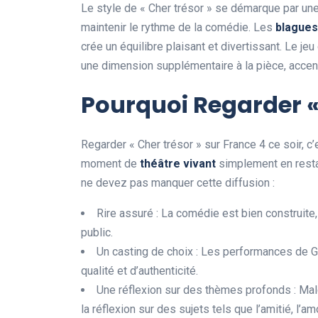
Le style de « Cher trésor » se démarque par un
maintenir le rythme de la comédie. Les
b
l
a
g
u
e
s
crée un équilibre plaisant et divertissant. Le je
une dimension supplémentaire à la pièce, acc
Pourquoi Regarder « 
Regarder « Cher trésor » sur France 4 ce soir, c
moment de
t
h
é
â
t
r
e
v
i
v
a
n
t
simplement en resta
ne devez pas manquer cette diffusion :
Rire assuré : La comédie est bien construit
public.
Un casting de choix : Les performances de 
qualité et d’authenticité.
Une réflexion sur des thèmes profonds : Malg
la réflexion sur des sujets tels que l’amitié, l’a