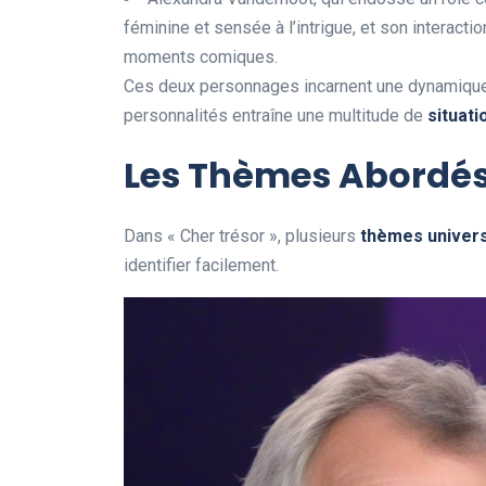
féminine et sensée à l’intrigue, et son interact
moments comiques.
Ces deux personnages incarnent une dynamique 
personnalités entraîne une multitude de
s
i
t
u
a
t
i
Les Thèmes Abordés
Dans « Cher trésor », plusieurs
t
h
è
m
e
s
u
n
i
v
e
r
identifier facilement.