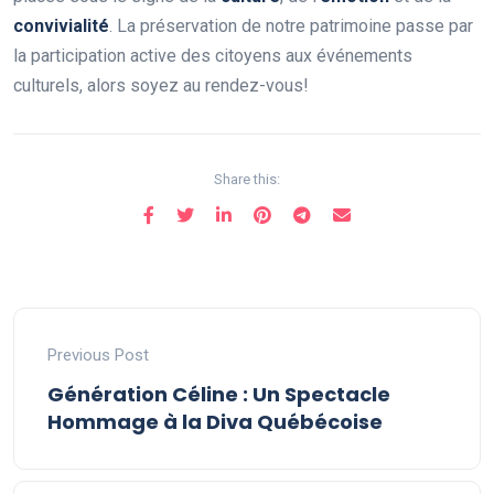
c
o
n
v
i
v
i
a
l
i
t
é
. La préservation de notre patrimoine passe par
la participation active des citoyens aux événements
culturels, alors soyez au rendez-vous!
Share this:
Previous Post
Génération Céline : Un Spectacle
Hommage à la Diva Québécoise