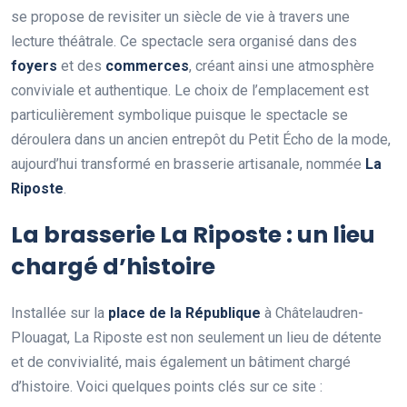
se propose de revisiter un siècle de vie à travers une
lecture théâtrale. Ce spectacle sera organisé dans des
f
o
y
e
r
s
et des
c
o
m
m
e
r
c
e
s
, créant ainsi une atmosphère
conviviale et authentique. Le choix de l’emplacement est
particulièrement symbolique puisque le spectacle se
déroulera dans un ancien entrepôt du Petit Écho de la mode,
aujourd’hui transformé en brasserie artisanale, nommée
L
a
R
i
p
o
s
t
e
.
La brasserie La Riposte : un lieu
chargé d’histoire
Installée sur la
p
l
a
c
e
d
e
l
a
R
é
p
u
b
l
i
q
u
e
à Châtelaudren-
Plouagat, La Riposte est non seulement un lieu de détente
et de convivialité, mais également un bâtiment chargé
d’histoire. Voici quelques points clés sur ce site :