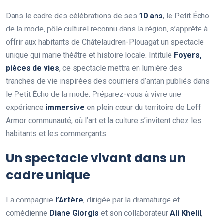
Dans le cadre des célébrations de ses
1
0
a
n
s
, le Petit Écho
de la mode, pôle culturel reconnu dans la région, s’apprête à
offrir aux habitants de Châtelaudren-Plouagat un spectacle
unique qui marie théâtre et histoire locale. Intitulé
F
o
y
e
r
s
,
p
i
è
c
e
s
d
e
v
i
e
s
, ce spectacle mettra en lumière des
tranches de vie inspirées des courriers d’antan publiés dans
le Petit Écho de la mode. Préparez-vous à vivre une
expérience
i
m
m
e
r
s
i
v
e
en plein cœur du territoire de Leff
Armor communauté, où l’art et la culture s’invitent chez les
habitants et les commerçants.
Un spectacle vivant dans un
cadre unique
La compagnie
l
’
A
r
t
è
r
e
, dirigée par la dramaturge et
comédienne
D
i
a
n
e
G
i
o
r
g
i
s
et son collaborateur
A
l
i
K
h
e
l
i
l
,