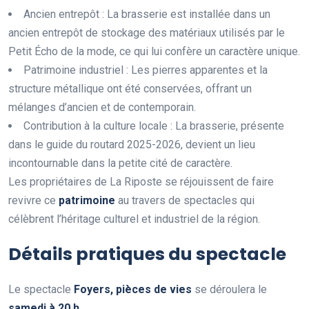
Ancien entrepôt : La brasserie est installée dans un
ancien entrepôt de stockage des matériaux utilisés par le
Petit Écho de la mode, ce qui lui confère un caractère unique.
Patrimoine industriel : Les pierres apparentes et la
structure métallique ont été conservées, offrant un
mélanges d’ancien et de contemporain.
Contribution à la culture locale : La brasserie, présente
dans le guide du routard 2025-2026, devient un lieu
incontournable dans la petite cité de caractère.
Les propriétaires de La Riposte se réjouissent de faire
revivre ce
p
a
t
r
i
m
o
i
n
e
au travers de spectacles qui
célèbrent l’héritage culturel et industriel de la région.
Détails pratiques du spectacle
Le spectacle
F
o
y
e
r
s
,
p
i
è
c
e
s
d
e
v
i
e
s
se déroulera le
s
a
m
e
d
i
à
2
0
h
.