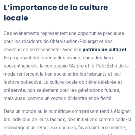
L’importance de la culture
locale
Ces événements représentent une opportunité précieuse
pour les résidents de Châtelaudren-Plouagat et des
environs de se reconnecter avec leur
p
a
t
r
i
m
o
i
n
e
c
u
l
t
u
r
e
l
.
En proposant des spectacles vivants dans des lieux
souvent ignorés, la compagnie l’Artère et le Petit Écho de la
mode renforcent le lien social entre les habitants et leur
histoire collective. La culture locale doit être célébrée et
préservée, non seulement pour les générations futures,
mais aussi comme un vecteur d’identité et de fierté.
Dans un monde où le numérique omniprésent tend à éloigner
les individus de leurs racines, des initiatives comme celle-ci
encouragent un retour aux sources, favorisant la rencontre,