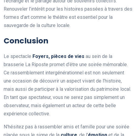
l’échange et le partage autour de souvenirs collectifs.
Renouveler l’intérêt pour les histoires passées à travers des
formes d’art comme le théâtre est essentiel pour la
sauvegarde de la culture locale.
Conclusion
Le spectacle
F
o
y
e
r
s
,
p
i
è
c
e
s
d
e
v
i
e
s
au sein de la
brasserie La Riposte promet d’être une soirée mémorable.
Ce rassemblement intergénérationnel est non seulement
une occasion de découvrir un aspect vivant de l’histoire,
mais aussi de participer à la valorisation du patrimoine local.
En tant que spectateur, vous ne serez pas simplement un
observateur, mais également un acteur de cette belle
expérience collective.
N’hésitez pas à rassembler amis et famille pour une soirée
placée sous le signe de la
c
u
l
t
u
r
e
, de l’
é
m
o
t
i
o
n
et de la