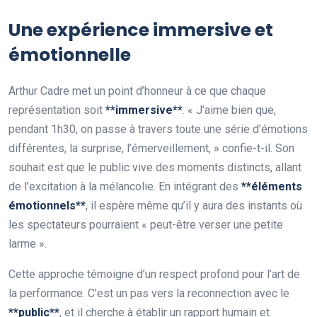
Une expérience immersive et
émotionnelle
Arthur Cadre met un point d’honneur à ce que chaque
représentation soit
*
*
i
m
m
e
r
s
i
v
e
*
*
. « J’aime bien que,
pendant 1h30, on passe à travers toute une série d’émotions
différentes, la surprise, l’émerveillement, » confie-t-il. Son
souhait est que le public vive des moments distincts, allant
de l’excitation à la mélancolie. En intégrant des
*
*
é
l
é
m
e
n
t
s
é
m
o
t
i
o
n
n
e
l
s
*
*
, il espère même qu’il y aura des instants où
les spectateurs pourraient « peut-être verser une petite
larme ».
Cette approche témoigne d’un respect profond pour l’art de
la performance. C’est un pas vers la reconnection avec le
*
*
p
u
b
l
i
c
*
*
, et il cherche à établir un rapport humain et