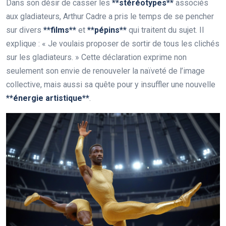
Dans son désir de casser les
*
*
s
t
é
r
é
o
t
y
p
e
s
*
*
associés
aux gladiateurs, Arthur Cadre a pris le temps de se pencher
sur divers
*
*
f
l
m
s
*
*
et
*
*
p
é
p
i
n
s
*
*
qui traitent du sujet. Il
explique : « Je voulais proposer de sortir de tous les clichés
sur les gladiateurs. » Cette déclaration exprime non
seulement son envie de renouveler la naïveté de l’image
collective, mais aussi sa quête pour y insuffler une nouvelle
*
*
é
n
e
r
g
i
e
a
r
t
i
s
t
i
q
u
e
*
*
.