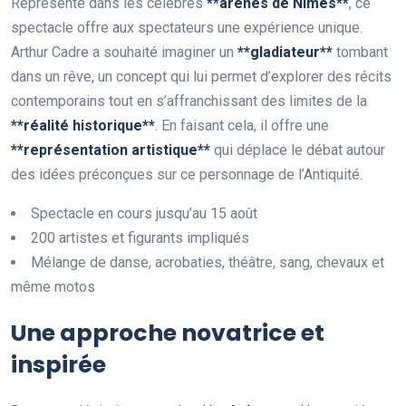
Représenté dans les célèbres
*
*
a
r
è
n
e
s
d
e
N
î
m
e
s
*
*
, ce
spectacle offre aux spectateurs une expérience unique.
Arthur Cadre a souhaité imaginer un
*
*
g
l
a
d
i
a
t
e
u
r
*
*
tombant
dans un rêve, un concept qui lui permet d’explorer des récits
contemporains tout en s’affranchissant des limites de la
*
*
r
é
a
l
i
t
é
h
i
s
t
o
r
i
q
u
e
*
*
. En faisant cela, il offre une
*
*
r
e
p
r
é
s
e
n
t
a
t
i
o
n
a
r
t
i
s
t
i
q
u
e
*
*
qui déplace le débat autour
des idées préconçues sur ce personnage de l’Antiquité.
Spectacle en cours jusqu’au 15 août
200 artistes et figurants impliqués
Mélange de danse, acrobaties, théâtre, sang, chevaux et
même motos
Une approche novatrice et
inspirée