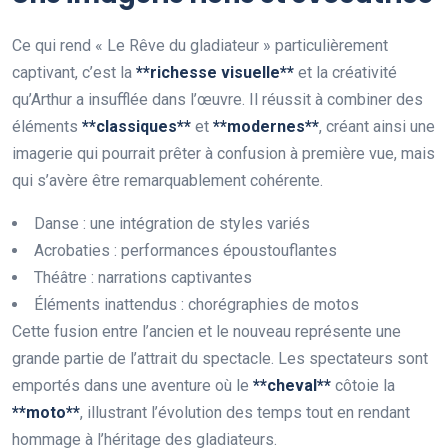
Ce qui rend « Le Rêve du gladiateur » particulièrement
captivant, c’est la
*
*
r
i
c
h
e
s
s
e
v
i
s
u
e
l
l
e
*
*
et la créativité
qu’Arthur a insufflée dans l’œuvre. Il réussit à combiner des
éléments
*
*
c
l
a
s
s
i
q
u
e
s
*
*
et
*
*
m
o
d
e
r
n
e
s
*
*
, créant ainsi une
imagerie qui pourrait prêter à confusion à première vue, mais
qui s’avère être remarquablement cohérente.
Danse : une intégration de styles variés
Acrobaties : performances époustouflantes
Théâtre : narrations captivantes
Éléments inattendus : chorégraphies de motos
Cette fusion entre l’ancien et le nouveau représente une
grande partie de l’attrait du spectacle. Les spectateurs sont
emportés dans une aventure où le
*
*
c
h
e
v
a
l
*
*
côtoie la
*
*
m
o
t
o
*
*
, illustrant l’évolution des temps tout en rendant
hommage à l’héritage des gladiateurs.