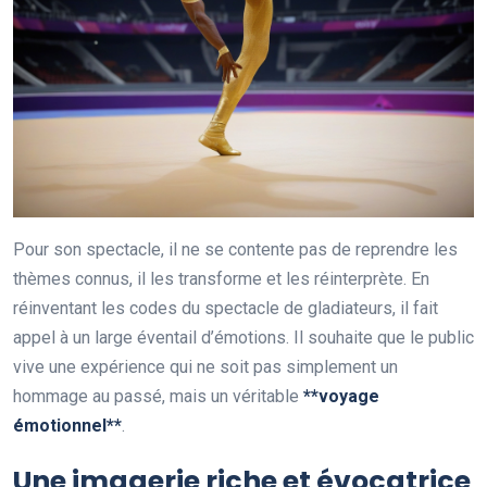
Pour son spectacle, il ne se contente pas de reprendre les
thèmes connus, il les transforme et les réinterprète. En
réinventant les codes du spectacle de gladiateurs, il fait
appel à un large éventail d’émotions. Il souhaite que le public
vive une expérience qui ne soit pas simplement un
hommage au passé, mais un véritable
*
*
v
o
y
a
g
e
é
m
o
t
i
o
n
n
e
l
*
*
.
Une imagerie riche et évocatrice