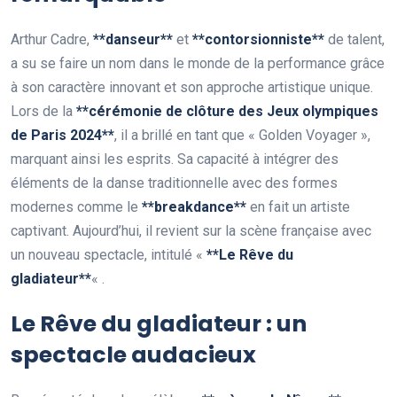
Arthur Cadre,
*
*
d
a
n
s
e
u
r
*
*
et
*
*
c
o
n
t
o
r
s
i
o
n
n
i
s
t
e
*
*
de talent,
a su se faire un nom dans le monde de la performance grâce
à son caractère innovant et son approche artistique unique.
Lors de la
*
*
c
é
r
é
m
o
n
i
e
d
e
c
l
ô
t
u
r
e
d
e
s
J
e
u
x
o
l
y
m
p
i
q
u
e
s
d
e
P
a
r
i
s
2
0
2
4
*
*
, il a brillé en tant que « Golden Voyager »,
marquant ainsi les esprits. Sa capacité à intégrer des
éléments de la danse traditionnelle avec des formes
modernes comme le
*
*
b
r
e
a
k
d
a
n
c
e
*
*
en fait un artiste
captivant. Aujourd’hui, il revient sur la scène française avec
un nouveau spectacle, intitulé «
*
*
L
e
R
ê
v
e
d
u
g
l
a
d
i
a
t
e
u
r
*
*
« .
Le Rêve du gladiateur : un
spectacle audacieux