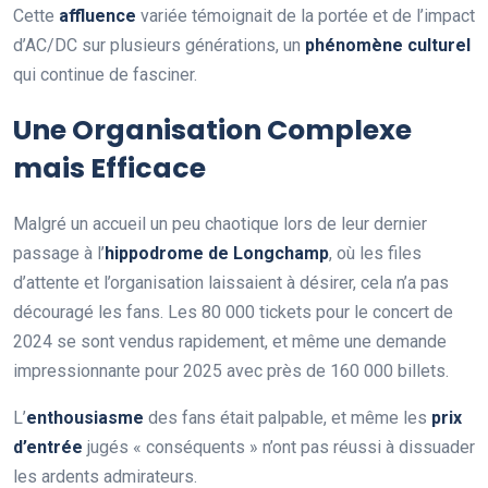
Cette
a
f
u
e
n
c
e
variée témoignait de la portée et de l’impact
d’AC/DC sur plusieurs générations, un
p
h
é
n
o
m
è
n
e
c
u
l
t
u
r
e
l
qui continue de fasciner.
Une Organisation Complexe
mais Efficace
Malgré un accueil un peu chaotique lors de leur dernier
passage à l’
h
i
p
p
o
d
r
o
m
e
d
e
L
o
n
g
c
h
a
m
p
, où les files
d’attente et l’organisation laissaient à désirer, cela n’a pas
découragé les fans. Les 80 000 tickets pour le concert de
2024 se sont vendus rapidement, et même une demande
impressionnante pour 2025 avec près de 160 000 billets.
L’
e
n
t
h
o
u
s
i
a
s
m
e
des fans était palpable, et même les
p
r
i
x
d
’
e
n
t
r
é
e
jugés « conséquents » n’ont pas réussi à dissuader
les ardents admirateurs.