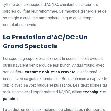
rythme des classiques d’AC/DC, chantant en chœur les
paroles qui font leur renommée. Ce mélange d’énergie et de
nostalgie a créé une atmosphère unique où le temps
semblait suspendu.
La Prestation d’AC/DC : Un
Grand Spectacle
Lorsque le groupe a pris d’assaut la scène, il était évident
qu’ils n’avaient rien perdu de leur punch. Angus Young, avec
son célèbre
c
o
s
t
u
m
e
n
o
i
r
e
t
s
a
c
r
a
v
a
t
e
, a enflammé la
scène avec sa guitare, tandis que Brian Johnson a captivé le
public avec sa voix rauque et puissante. Les deux icônes du
rock incarnaient l’esprit même d’AC/DC, alliant
t
e
c
h
n
i
q
u
e
et
p
a
s
s
i
o
n
.
La setlist, un délicieux mélange de classiques intemporels,