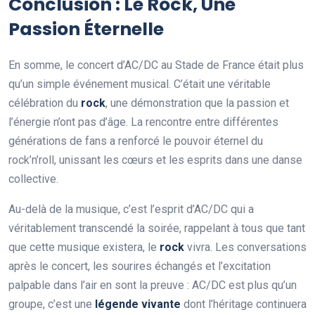
Conclusion : Le Rock, Une
Passion Éternelle
En somme, le concert d’AC/DC au Stade de France était plus
qu’un simple événement musical. C’était une véritable
célébration du
r
o
c
k
, une démonstration que la passion et
l’énergie n’ont pas d’âge. La rencontre entre différentes
générations de fans a renforcé le pouvoir éternel du
rock’n’roll, unissant les cœurs et les esprits dans une danse
collective.
Au-delà de la musique, c’est l’esprit d’AC/DC qui a
véritablement transcendé la soirée, rappelant à tous que tant
que cette musique existera, le
r
o
c
k
vivra. Les conversations
après le concert, les sourires échangés et l’excitation
palpable dans l’air en sont la preuve : AC/DC est plus qu’un
groupe, c’est une
l
é
g
e
n
d
e
v
i
v
a
n
t
e
dont l’héritage continuera