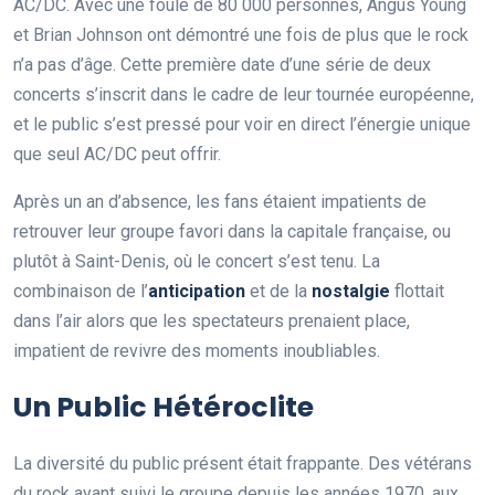
AC/DC. Avec une foule de 80 000 personnes, Angus Young
et Brian Johnson ont démontré une fois de plus que le rock
n’a pas d’âge. Cette première date d’une série de deux
concerts s’inscrit dans le cadre de leur tournée européenne,
et le public s’est pressé pour voir en direct l’énergie unique
que seul AC/DC peut offrir.
Après un an d’absence, les fans étaient impatients de
retrouver leur groupe favori dans la capitale française, ou
plutôt à Saint-Denis, où le concert s’est tenu. La
combinaison de l’
a
n
t
i
c
i
p
a
t
i
o
n
et de la
n
o
s
t
a
l
g
i
e
flottait
dans l’air alors que les spectateurs prenaient place,
impatient de revivre des moments inoubliables.
Un Public Hétéroclite
La diversité du public présent était frappante. Des vétérans
du rock ayant suivi le groupe depuis les années 1970, aux