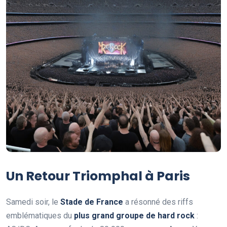
Un Retour Triomphal à Paris
Samedi soir, le
S
t
a
d
e
d
e
F
r
a
n
c
e
a résonné des riffs
emblématiques du
p
l
u
s
g
r
a
n
d
g
r
o
u
p
e
d
e
h
a
r
d
r
o
c
k
: