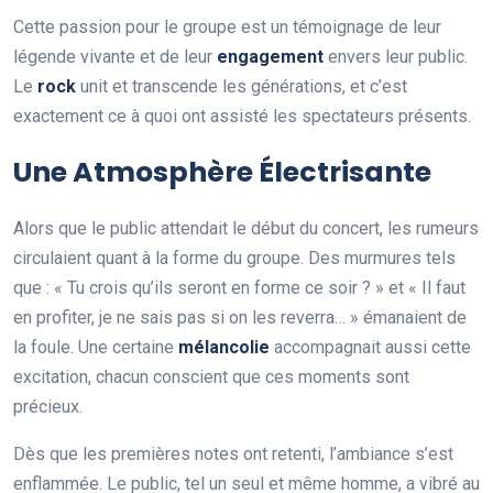
Cette passion pour le groupe est un témoignage de leur
légende vivante et de leur
e
n
g
a
g
e
m
e
n
t
envers leur public.
Le
r
o
c
k
unit et transcende les générations, et c’est
exactement ce à quoi ont assisté les spectateurs présents.
Une Atmosphère Électrisante
Alors que le public attendait le début du concert, les rumeurs
circulaient quant à la forme du groupe. Des murmures tels
que : « Tu crois qu’ils seront en forme ce soir ? » et « Il faut
en profiter, je ne sais pas si on les reverra… » émanaient de
la foule. Une certaine
m
é
l
a
n
c
o
l
i
e
accompagnait aussi cette
excitation, chacun conscient que ces moments sont
précieux.
Dès que les premières notes ont retenti, l’ambiance s’est
enflammée. Le public, tel un seul et même homme, a vibré au