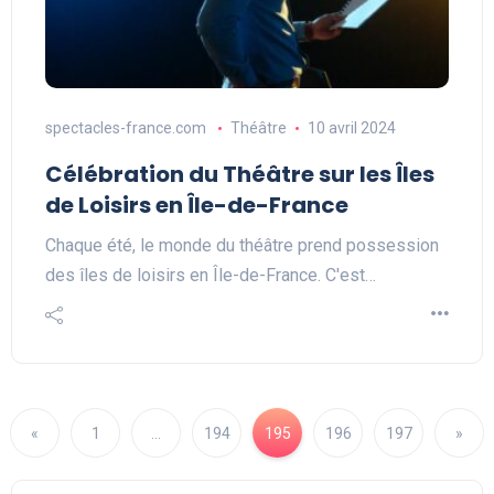
spectacles-france.com
Théâtre
10 avril 2024
Célébration du Théâtre sur les Îles
de Loisirs en Île-de-France
Chaque été, le monde du théâtre prend possession
des îles de loisirs en Île-de-France. C'est…
«
1
…
194
195
196
197
»