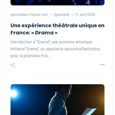
spectacles-france.com
Spectacle
11 avril 2024
Une expérience théâtrale unique en
France: « Drama »
Introduction à "Drama", une aventure artistique
brillante"Drama", un spectacle époustouflant prévu
pour la première fois…