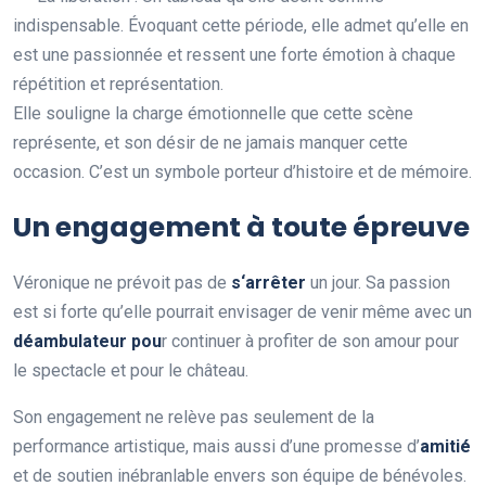
indispensable. Évoquant cette période, elle admet qu’elle en
est une passionnée et ressent une forte émotion à chaque
répétition et représentation.
Elle souligne la charge émotionnelle que cette scène
représente, et son désir de ne jamais manquer cette
occasion. C’est un symbole porteur d’histoire et de mémoire.
Un engagement à toute épreuve
Véronique ne prévoit pas de
s
‘
a
r
r
ê
t
e
r
un jour. Sa passion
est si forte qu’elle pourrait envisager de venir même avec un
d
é
a
m
b
u
l
a
t
e
u
r
p
o
u
r continuer à profiter de son amour pour
le spectacle et pour le château.
Son engagement ne relève pas seulement de la
performance artistique, mais aussi d’une promesse d’
a
m
i
t
i
é
et de soutien inébranlable envers son équipe de bénévoles.