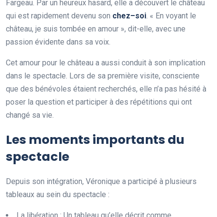
Fargeau. Par un heureux hasard, elle a découvert le château
qui est rapidement devenu son
c
h
e
z
–
s
o
i
. « En voyant le
château, je suis tombée en amour », dit-elle, avec une
passion évidente dans sa voix.
Cet amour pour le château a aussi conduit à son implication
dans le spectacle. Lors de sa première visite, consciente
que des bénévoles étaient recherchés, elle n’a pas hésité à
poser la question et participer à des répétitions qui ont
changé sa vie.
Les moments importants du
spectacle
Depuis son intégration, Véronique a participé à plusieurs
tableaux au sein du spectacle :
La libération : Un tableau qu’elle décrit comme