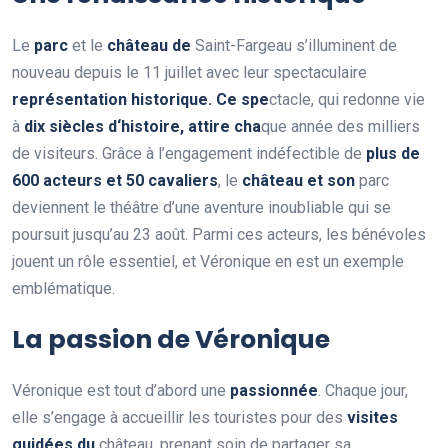
Le
p
a
r
c
et le
c
h
â
t
e
a
u
d
e
Saint-Fargeau s’illuminent de
nouveau depuis le 11 juillet avec leur spectaculaire
r
e
p
r
é
s
e
n
t
a
t
i
o
n
h
i
s
t
o
r
i
q
u
e
.
C
e
s
p
e
ctacle, qui redonne vie
à
d
i
x
s
i
è
c
l
e
s
d
‘
h
i
s
t
o
i
r
e
,
a
t
t
i
r
e
c
h
a
que année des milliers
de visiteurs. Grâce à l’engagement indéfectible de
p
l
u
s
d
e
6
0
0
a
c
t
e
u
r
s
e
t
5
0
c
a
v
a
l
i
e
r
s
, le
c
h
â
t
e
a
u
e
t
s
o
n
parc
deviennent le théâtre d’une aventure inoubliable qui se
poursuit jusqu’au 23 août. Parmi ces acteurs, les bénévoles
jouent un rôle essentiel, et Véronique en est un exemple
emblématique.
La passion de Véronique
Véronique est tout d’abord une
p
a
s
s
i
o
n
n
é
e
. Chaque jour,
elle s’engage à accueillir les touristes pour des
v
i
s
i
t
e
s
g
u
i
d
é
e
s
d
u
château, prenant soin de partager sa