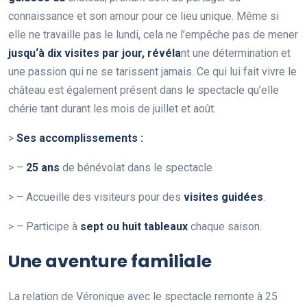
connaissance et son amour pour ce lieu unique. Même si
elle ne travaille pas le lundi, cela ne l’empêche pas de mener
j
u
s
q
u
‘
à
d
i
x
v
i
s
i
t
e
s
p
a
r
j
o
u
r
,
r
é
v
é
l
a
nt une détermination et
une passion qui ne se tarissent jamais. Ce qui lui fait vivre le
château est également présent dans le spectacle qu’elle
chérie tant durant les mois de juillet et août.
>
S
e
s
a
c
c
o
m
p
l
i
s
s
e
m
e
n
t
s
:
> –
2
5
a
n
s
de bénévolat dans le spectacle
> – Accueille des visiteurs pour des
v
i
s
i
t
e
s
g
u
i
d
é
e
s
.
> – Participe à
s
e
p
t
o
u
h
u
i
t
t
a
b
l
e
a
u
x
chaque saison.
Une aventure familiale
La relation de Véronique avec le spectacle remonte à 25