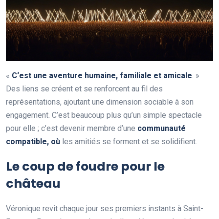
«
C
‘
e
s
t
u
n
e
a
v
e
n
t
u
r
e
h
u
m
a
i
n
e
,
f
a
m
i
l
i
a
l
e
e
t
a
m
i
c
a
l
e
. »
Des liens se créent et se renforcent au fil des
représentations, ajoutant une dimension sociable à son
engagement. C’est beaucoup plus qu’un simple spectacle
pour elle ; c’est devenir membre d’une
c
o
m
m
u
n
a
u
t
é
c
o
m
p
a
t
i
b
l
e
,
o
ù
les amitiés se forment et se solidifient.
Le coup de foudre pour le
château
Véronique revit chaque jour ses premiers instants à Saint-