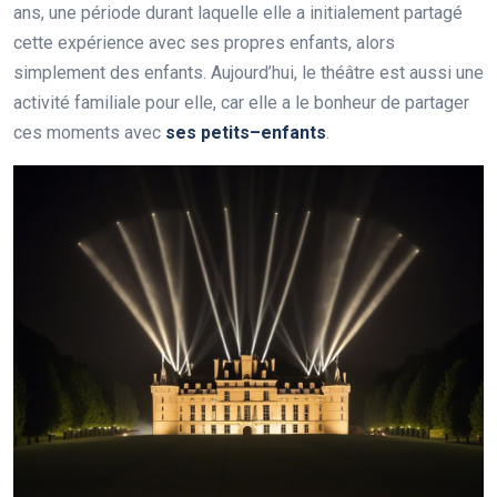
ans, une période durant laquelle elle a initialement partagé
cette expérience avec ses propres enfants, alors
simplement des enfants. Aujourd’hui, le théâtre est aussi une
activité familiale pour elle, car elle a le bonheur de partager
ces moments avec
s
e
s
p
e
t
i
t
s
–
e
n
f
a
n
t
s
.