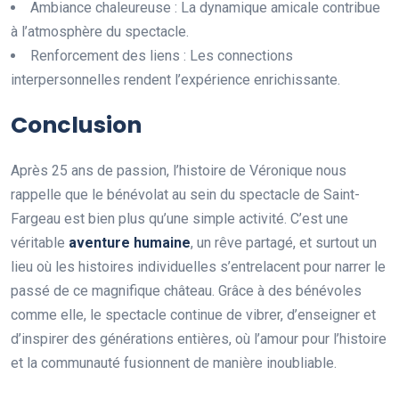
Ambiance chaleureuse : La dynamique amicale contribue
à l’atmosphère du spectacle.
Renforcement des liens : Les connections
interpersonnelles rendent l’expérience enrichissante.
Conclusion
Après 25 ans de passion, l’histoire de Véronique nous
rappelle que le bénévolat au sein du spectacle de Saint-
Fargeau est bien plus qu’une simple activité. C’est une
véritable
a
v
e
n
t
u
r
e
h
u
m
a
i
n
e
, un rêve partagé, et surtout un
lieu où les histoires individuelles s’entrelacent pour narrer le
passé de ce magnifique château. Grâce à des bénévoles
comme elle, le spectacle continue de vibrer, d’enseigner et
d’inspirer des générations entières, où l’amour pour l’histoire
et la communauté fusionnent de manière inoubliable.