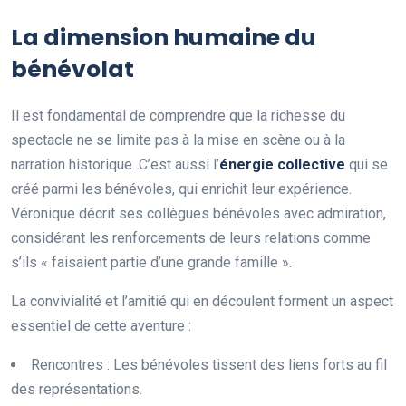
La dimension humaine du
bénévolat
Il est fondamental de comprendre que la richesse du
spectacle ne se limite pas à la mise en scène ou à la
narration historique. C’est aussi l’
é
n
e
r
g
i
e
c
o
l
l
e
c
t
i
v
e
qui se
créé parmi les bénévoles, qui enrichit leur expérience.
Véronique décrit ses collègues bénévoles avec admiration,
considérant les renforcements de leurs relations comme
s’ils « faisaient partie d’une grande famille ».
La convivialité et l’amitié qui en découlent forment un aspect
essentiel de cette aventure :
Rencontres : Les bénévoles tissent des liens forts au fil
des représentations.