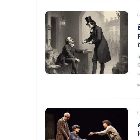
s
I
S
c
s