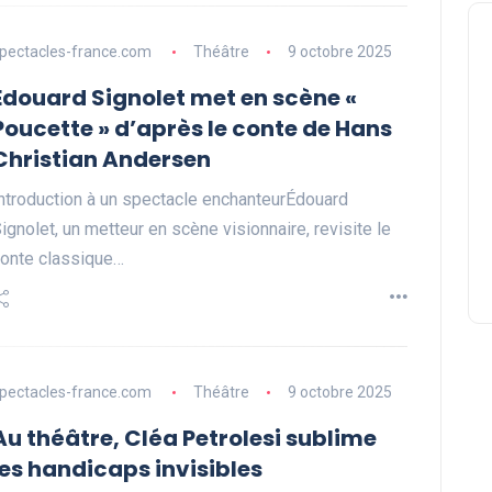
pectacles-france.com
Théâtre
9 octobre 2025
Édouard Signolet met en scène «
Poucette » d’après le conte de Hans
Christian Andersen
ntroduction à un spectacle enchanteurÉdouard
ignolet, un metteur en scène visionnaire, revisite le
onte classique…
pectacles-france.com
Théâtre
9 octobre 2025
Au théâtre, Cléa Petrolesi sublime
les handicaps invisibles