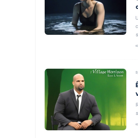
U
c
s
s
R
s