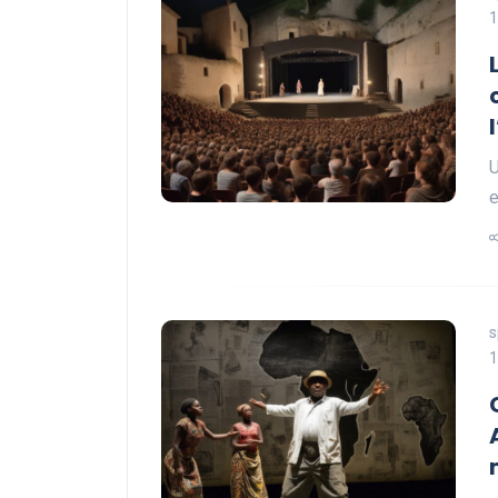
1
U
e
s
1