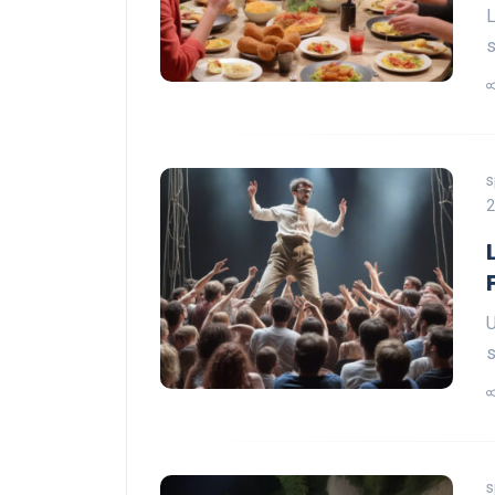
L
s
s
2
U
s
s