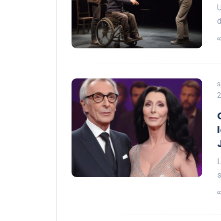
U
d
s
2
L
s