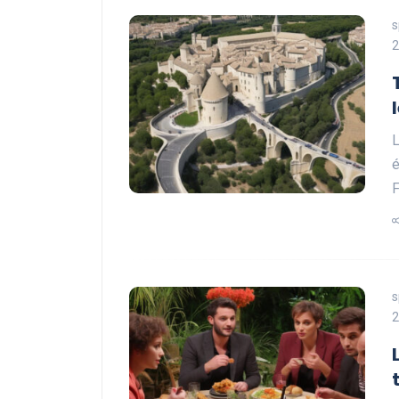
s
2
L
é
F
s
2